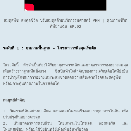
สมดุลพืช สมดุลชีวิต ปรับสมดุลด้วยนวัตกรรมศาสตร์ PRM | คุณภาพชีวิต
ดีที่บ้านฉัน EP.92
ระดับที่ 1 : สุขภาพพื้นฐาน – โภชนาการคือจุดเริ่มต้น
ในระดับนี้ พืชจำเป็นต้องได้รับธาตุอาหารหลักและธาตุอาหารรองอย่างสมดุล
เพื่อสร้างรากฐานที่แข็งแรง ซึ่งเป็นหัวใจสำคัญของการเจริญเติบโตที่ยั่งยืน
การบำรุงโภชนาการอย่างเหมาะสมช่วยลดความเสี่ยงจากโรคและศัตรูพืช
พร้อมกระตุ้นศักยภาพในการเติบโต
กลยุทธ์สำคัญ
1. วิเคราะห์ดินอย่างละเอียด ตรวจสอบโครงสร้างและธาตุอาหารในดิน เพื่อ
ปรับปรุงดินอย่างตรงจุด
2. เติมธาตุอาหารครบถ้วน โดยเฉพาะไนโตรเจน ฟอสฟอรัส และ
โพแทสเซียม พร้อมใช้ปุ๋ยอินทรีย์เพื่อเพิ่มอินทรียวัตถุ