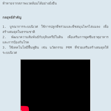
ท้าทายจากสภาพแวดล้อมได้อย่างยั่งยืน
กลยุทธ์สำคัญ
1. บูรณาการระบบนิเวศ ใช้การปลูกพืชร่วมและพืชสมุนไพรไล่แมลง เพื่อ
สร้างสมดุลในธรรมชาติ
2. พัฒนาความสัมพันธ์กับจุลินทรีย์ในดิน เพื่อเสริมการดูดซึมธาตุอาหาร
และการป้องกันโรค
3. ใช้เทคโนโลยีฟื้นฟูดิน เช่น นวัตกรรม PRM ที่ช่วยเสริมสร้างสมดุลให้
ระบบนิเวศ