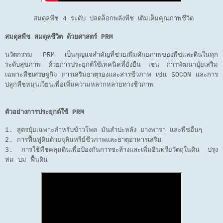
สมดุลพืช 4 ระดับ ปลดล็อกพลังพืช เติมเต็มคุณภาพชีวิต
สมดุลพืช สมดุลชีวิต ด้วยศาสตร์ PRM
นวัตกรรม PRM เป็นกุญแจสำคัญที่ช่วยเพิ่มศักยภาพของพืชและดินในทุก
ระดับสุขภาพ ด้วยการประยุกต์ใช้เทคนิคที่ยั่งยืน เช่น การพัฒนาปุ๋ยเสริม
เฉพาะพืชเศรษฐกิจ การเสริมธาตุรองและสารชีวภาพ เช่น SOCON และการ
ปลูกพืชหมุนเวียนเพื่อเพิ่มความหลากหลายทางชีวภาพ
ตัวอย่างการประยุกต์ใช้ PRM
1. สูตรปุ๋ยเฉพาะสำหรับข้าวโพด มันสำปะหลัง ยางพารา และพืชอื่นๆ
2. การฟื้นฟูดินด้วยจุลินทรีย์ชีวภาพและธาตุอาหารเสริม
3. การใช้พืชคลุมดินเพื่อป้องกันการชะล้างและเพิ่มอินทรียวัตถุในดิน ปรุง
ห่ม บ่ม ฟื้นดิน