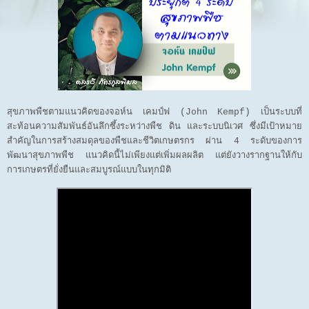
สุขภาพพืชตามแนวคิดของจอห์น เคมป์ฟ (John Kempf) เป็นระบบที่
สะท้อนความสัมพันธ์อันลึกซึ้งระหว่างพืช ดิน และระบบนิเวศ ซึ่งมีเป้าหมาย
สำคัญในการสร้างสมดุลของพืชและชีวิตเกษตรกร ผ่าน 4 ระดับของการ
พัฒนาสุขภาพพืช แนวคิดนี้ไม่เพียงแต่เพิ่มผลผลิต แต่ยังวางรากฐานให้กับ
การเกษตรที่ยั่งยืนและสมบูรณ์แบบในทุกมิติ