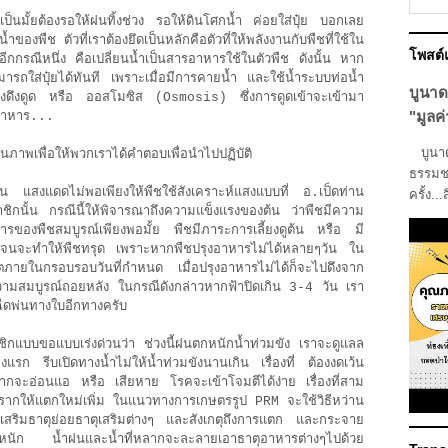
จำเป็นมั้ยต้องรอให้ฝนทิ้งช่วง รอให้ดินโศกน้ำ ค่อยใส่ปุ๋ย บอกเลย
งพืช ตัวที่เราต้องยึดเป็นหลักคือตัวที่ให้พลังงานกับพืชที่ใช้ใน
โพสต
กกรณีหนึ่ง คือเปลี่ยนน้ำเป็นสารอาหารใช้ในตัวพืช ดังนั้น หาก
ถใส่ปุ๋ยได้ทันที เพราะเมื่อมีการคายน้ำ และใช้น้ำระบบท่อน้ำ
บูนาด
รงดึงดูด หรือ ออสโมซิส (Osmosis) ซึ่งการดูดเข้าจะเข้ามา
"มูลค่
ุอาหาร...
บูนาดา
ภาพเพื่อให้พวกเราได้คำตอบเพื่อนำไปปฏิบัติ
ธรรมชา
น แสงแดดไม่พอเพียงให้พืชใช้สังเคราะห์แสงแบบที่ อ.เป็ดท่าน
ครั้ง...
ิกนั้น กรณีนี้ให้พิจารณาถึงความแข็งแรงของต้น ว่าพืชมีความ
องพืชสมบูรณ์เพียงพอมั้ย พืชมีภาระการเลี้ยงดูต้น หรือ มี
ากจนจะทำให้พืชทรุด เพราะหากพืชปรุงอาหารไม่ได้หลายๆวัน ใน
ายในกรอบรอบวันที่กำหนด เมื่อปรุงอาหารไม่ได้ก็จะไปดึงจาก
ความสมบูรณ์ถอยหลัง ในกรณีดังกล่าวหากฟ้าปิดเกิน 3-4 วัน เรา
ฉีดพ่นทางใบอีกทางครับ
ชิกแบบขอแบบเร่งด่วนว่า ช่วงนี้ฝนตกหนักน้ำท่วมขัง เราจะดูแลล
่องแรก รีบเปิดทางน้ำไม่ให้น้ำท่วมขังนานเกิน เรื่องที่ ต้องงดเว้น
้รากจะอ่อนแอ หรือ เสียหาย โรคจะเข้าโจมตีได้ง่าย เรื่องที่สาม
ตุ้นรากให้แตกใหม่เพิ่ม ในแนวทางการเกษตรรูป PRM จะใช้วิธีหว่าน
ให้เสริมธาตุย่อยธาตุเสริมต่างๆ และสังเกตุถึงการแตก และกระจาย
นัก น้ำฝนและน้ำที่หลากจะละลายเอาธาตุอาหารต่างๆไปด้วย