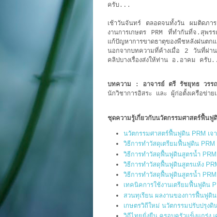
ครับ...
เช้าวันจันทร์ ตลอดจนทั้งวัน ผมติดภ
งานการเกษตร PRM ที่ทำกันที่จ.สุพร
แก้ปัญหาการขาดธาตุของพืชหลังฝนตกและ
นอกจากบทความที่ค้างเมื่อ 2 วันที่ผ่า
คลิปบางเรื่องส่งให้ท่าน อ.อาคม ครับ.
บทความ : อาจารย์ ตรี รัชยุทธ วรรณศ
นักวิชาการอิสระ และ ผู้ก่อตั้งเครือข่
ชุดความรู้เกี่ยวกับนวัตกรรมศาสตร์ฟื้นฟู
นวัตกรรมศาสตร์ฟื้นฟูดิน PRM เจาะล
วิธีการทำวัสดุเตรียมฟื้นฟูดิน PRM 
วิธีการทำวัสดุฟื้นฟูดินสูตรน้ำ PRM 
วิธีการทำวัสดุฟื้นฟูดินสูตรแห้ง PR
วิธีการทำวัสดุฟื้นฟูดินสูตรน้ำ PR
เทคนิคการใช้งานเตรียมฟื้นฟูดิน P
สวนทุเรียน ผลงานของการฟื้นฟูดินข
เกษตรวิถีใหม่ นวัตกรรมปรับปรุงด
วิถีไทยยั่งยืน ครอบครัวแข็งแกร่ง