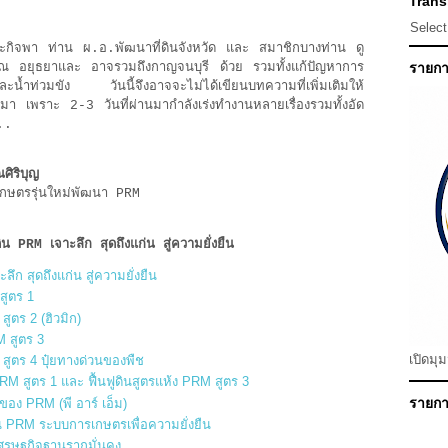
Transl
Selec
าระกิจพา ท่าน ผ.อ.พัฒนาที่ดินจังหวัด และ สมาชิกบางท่าน ดู
รณ อยุธยาและ อาจรวมถึงกาญจนบุรี ด้วย รวมทั้งแก้ปัญหาการ
รายกา
น้ำท่วมขัง วันนี้จึงอาจจะไม่ได้เขียนบทความที่เพิ่มเติมให้
นมา เพราะ 2-3 วันที่ผ่านมากำลังเร่งทำงานหลายเรื่องรวมทั้งอัด
..
ิริบุญ
ายเกษตรรุ่นใหม่พัฒนา PRM
ดิน PRM เจาะลึก สุดถึงแก่น สู่ความยั่งยืน
ึก สุดถึงแก่น สู่ความยั่งยืน
สูตร 1
สูตร 2 (ฮิวมิก)
M สูตร 3
เปิดมุ
M สูตร 4 ปุ๋ยทางด่วนของพืช
RM สูตร 1 และ ฟื้นฟูดินสูตรแห้ง PRM สูตร 3
รายการ
อง PRM (พี อาร์ เอ็ม)
ิน PRM ระบบการเกษตรเพื่อความยั่งยืน
 เศรษฐกิจฐานรากมั่นคง