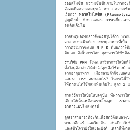
รออสโมซีส ความเข้มข้นภายในรากจะ
จึงจะเกิดความสมบูรณ์ หากว่าความเข้ม
เรียกว่า
พลาสโมไลซิส (Plasmolys
สูญเสียน้ำ พืชจะแสดงอาการเหยี่ยวเฉาห
จนดินเค็มไป
จากเหตุผลดังกล่าวจึงพอสรุปได้ว่า หากเราจ
จาง เพราะพืชต้องการธาตุอาหารที่เป็น
กว่าตัวไม่ว่าจะเป็น
N P K
ที่บอกว่าใช้
ต้นเลย ดังนั้นการใส่ธาตุอาหารให้พืชต้
งานวิจัย PRM
จึงพัฒนาวิชาการใส่ปุ๋ยที่ม
ทั้งวัสดุดังกล่าวได้นำวัสดุเหลือใช้ทางด้
จากธาตุอาหาร เมื่อสลายตัวก็จะปลดปล่
แสดงอาการขาดธาตุอะไร? ในกรณีนี้จึงค่อ
ให้ทุกคนได้ใช้ผสมเพิ่มเติมใน สูตร 2 
ส่วนวิธีการใส่ปุ๋ยในปัจจุบัน ที่พวกเราใส
เทียบให้เห็นเหมือนเราเลี้ยงลูก เราสา
อาหารแบบไม่สมดุลย์
ลูกเราสามารถที่จะกินเนื้อสัตว์ต้มเปล่า
ขาดเกลือแร่ และวิตามิน เช่นเดียวกับพ
และเข้าใจว่ายิ่งใส่เยอะยิ่งดี เหล่านี้ที