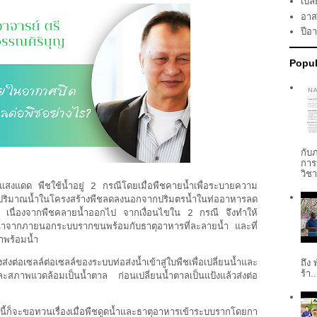
เปลี
อาส
ปีอ
Popul
กับ
การ
วิช
อมีแสงแดด พืชใช้น้ำอยู่ 2 กรณีโดยเมื่อพืชคายน้ำเพื่อระบายความ
ปริมาณน้ำในโครงสร้างพืชลดลงนอกจากปริมตรน้ำในท่ออาหารลด
้ำ เนื่องจากพืชคลายน้ำออกไป จากเงื่อนไขใน 2 กรณี จึงทำให้
น้ำจากภายนอกระบบรากขนพร้อมกับธาตุอาหารที่ละลายน้ำ และที่
กมาพร้อมน้ำ
ส่งต่อเซลล์ต่อเซลล์ของระบบท่อส่งน้ำเข้าสู่ใบพืชเพื่อเปลี่ยนน้ำและ
ถึง
ร้า..
สภาพแวดล้อมเป็นน้ำตาล ก่อนเปลี่ยนน้ำตาลเป็นแป้งแล้วส่งต่อ
ี่นี้ก็จะขอทวนเรื่องเมื่อพืชดูดน้ำและธาตุอาหารเข้าระบบรากโดยกา