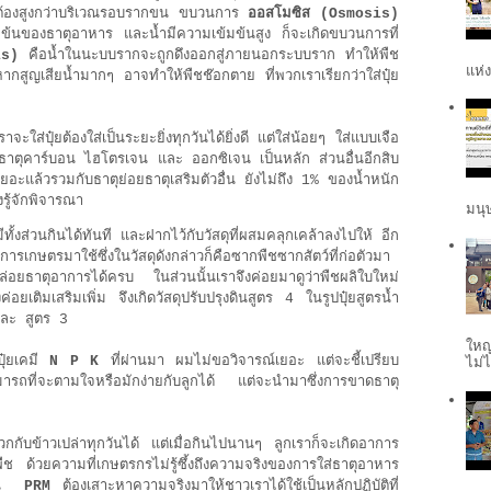
ต้องสูงกว่าบริเวณรอบรากขน ขบวนการ
ออสโมซิส (Osmosis)
ข้นของธาตุอาหาร และน้ำมีความเข้มข้นสูง ก็จะเกิดขบวนการที่
is)
คือน้ำในนะบบรากจะถูกดึงออกสู่ภายนอกระบบราก ทำให้พืช
แห่ง
ากสูญเสียน้ำมากๆ อาจทำให้พืชช๊อกตาย ที่พวกเราเรียกว่าใส่ปุ๋ย
ะใส่ปุ๋ยต้องใส่เป็นระยะยิ่งทุกวันได้ยิ่งดี แต่ใส่น้อยๆ ใส่แบบเจือ
 ธาตุคาร์บอน ไฮโตรเจน และ ออกซิเจน เป็นหลัก ส่วนอื่นอีกสิบ
เยอะแล้วรวมกับธาตุย่อยธาตุเสริมตัวอื่น ยังไม่ถึง 1% ของน้ำหนัก
องรู้จักพิจารณา
มนุษ
ีทั้งส่วนกินได้ทันที และฝากไว้กับวัสดุที่ผสมคลุกเคล้าลงไปให้ อีก
านการเกษตรมาใช้ซึ่งในวัสดุดังกล่าวก็คือซากพืชซากสัตว์ที่ก่อตัวมา
อยธาตุอาการได้ครบ ในส่วนนั้นเราจึงค่อยมาดูว่าพืชผลิใบใหม่
ยเติมเสริมเพิ่ม จึงเกิดวัสดุปรับปรุงดินสูตร 4 ในรูปปุ๋ยสูตรน้ำ
และ สูตร 3
ใหญ
่ปุ๋ยเคมี
N P K
ที่ผ่านมา ผมไม่ขอวิจารณ์เยอะ แต่จะชี้เปรียบ
ไม่ไ
มารถที่จะตามใจหรือมักง่ายกับลูกได้ แต่จะนำมาซึ่งการขาดธาตุ
ๆบวกกับข้าวเปล่าทุกวันได้ แต่เมื่อกินไปนานๆ ลูกเราก็จะเกิดอาการ
ืช ด้วยความที่เกษตรกรไม่รู้ซึ้งถึงความจริงของการใส่ธาตุอาหาร
่งาน
PRM
ต้องเสาะหาความจริงมาให้ชาวเราได้ใช้เป็นหลักปฏิบัติที่