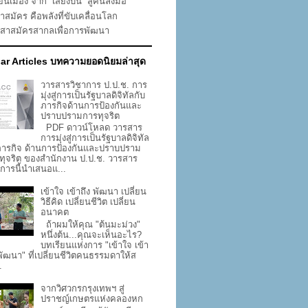
่ยนเมือง จาก “เสียงบ่น” สู่คนลงมือ
าสมัคร คือพลังที่ขับเคลื่อนโลก
าสาสมัครสากลเพื่อการพัฒนา
ar Articles บทความยอดนิยมล่าสุด
วารสารวิชาการ ป.ป.ช. การ
มุ่งสู่การเป็นรัฐบาลดิจิทัลกับ
ภารกิจด้านการป้องกันและ
ปราบปรามการทุจริต
PDF ดาวน์โหลด วารสาร
การมุ่งสู่การเป็นรัฐบาลดิจิทัล
ภารกิจ ด้านการป้องกันและปราบปราม
ทุจริต ของสำนักงาน ป.ป.ช. วารสาร
าการนี้นำเสนอแ...
เข้าใจ เข้าถึง พัฒนา เปลี่ยน
วิธีคิด เปลี่ยนชีวิต เปลี่ยน
อนาคต
ถ้าผมให้คุณ "ต้นมะม่วง"
หนึ่งต้น...คุณจะเห็นอะไร?
บทเรียนแห่งการ "เข้าใจ เข้า
 พัฒนา" ที่เปลี่ยนชีวิตคนธรรมดาให้ส
.
จากวิศวกรกรุงเทพฯ สู่
ปราชญ์เกษตรแห่งคลองหก