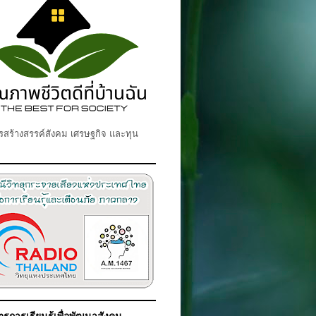
สร้างสรรค์สังคม เศรษฐกิจ และทุน