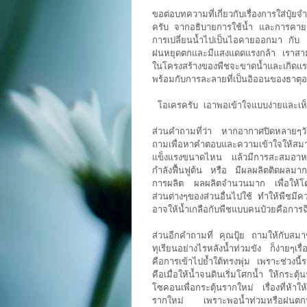
ขอต่อบทความที่เกี่ยวกับเรื่องการใส่ปุ๋ย
ครับ จากอธิบายการใช้น้ำ และการคายน้ำขอ
การเปลี่ยนน้ำไปเป็นไอคายออกมา กับ อี
ฝนหยุดตกและมีแสงแดดแรงกล้า เราสามาร
ในโครงสร้างของพืชจะขาดน้ำและเกิดแ
พร้อมกับการละลายที่เป็นอิออนของธาต
โอเครครับ เอาพอเข้าใจแบบง่ายและเห็น
ส่วนคำถามที่ว่า หากอากาศปิดหลายๆวั
ถามเพื่อหาฅำตอบและความเข้าใจให้สมาช
แข็งแรงขนาดไหน แล้วมีการสะสมอาหารข
กำลังฟื้นฟูต้น หรือ มีผลผลิตติดผลม
การผลิต ผลผลิตจำนวนมาก เพื่อให้โตภ
ส่วนต่างๆของส่วนอื่นไปใช้ ทำให้พืชมี
อาจให้น้ำเกลือกับพืชแบบคนป๋วยคือการ
ส่วนอีกคำถามที่ คุณปุ้ย ถามให้กับสมา
ทุเรียนอย่างไรหลังน้ำท่วมขัง ก็ง่ายๆเรื
คือการเข้าไปย้ำใต้ทรงพุ่ม เพราะช่วงนี
คือเมื่อให้น้ำจนดินเริ่มโศกน้ำ ให้กระ
โซคอนเพื่อกระตุ้นรากใหม่ เรื่องที่ห้า
รากใหม่ เพราะพอน้ำท่วมหรือฝนตกห