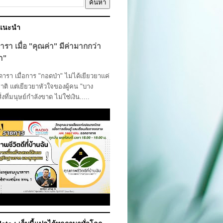
์แนะนำ
ารา เมื่อ "คุณค่า" มีค่ามากกว่า
า"
รา เมื่อการ "กอดป่า" ไม่ได้เยียวยาแค่
ติ แต่เยียวยาหัวใจของผู้คน "บาง
สิ่งที่มนุษย์กำลังขาด ไม่ใช่เงิน.....