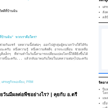
หลักสู
เศร
ีที่บ้านฉัน
สัง
คลิน
ี่บ้านฉัน" พวกเราคือใคร?
ันแชร์ บทความนี้ส่งต่อๆ ออกไปสู่กลุ่มผู้คนวงกว้างให้ได้รับ
นะครับ หนึ่งความรู้ หนึ่งความคิดดีๆ อาจจะเปลี่ยน ช่วยเหลือ
งเล็กๆ ที่ท่านทำในวันนี้สามารถเปลี่ยนแปลงโลกนี้ให้ดียิ่งขึ้นได้
าสนี้นะครับ... แล้วกลับมาพบกันใหม่ในบทความต่อๆไปนะครับ
,
เศรษฐกิจพอเพียง
,
PRM
จิตอาส
ปีแ
โล
วันมีผลต่อพืชอย่างไร? | คุยกับ อ.ตรี
แพล
เมื