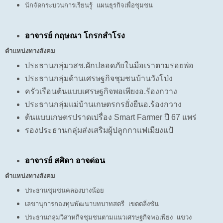
นักจัดกระบวนการเรียนรู้ แผนธุรกิจเพื่อชุมชน
อาจารย์ กฤษณา โกรกสำโรง
ตำแหน่งทางสังคม
ประธานกลุ่มวสช.ผักปลอดภัยในมือเราตามรอยพ่อ
ประธานกลุ่มด้านเศรษฐกิจชุมชนบ้านวังโป่ง
ครัวเรือนต้นแบบเศรษฐกิจพอเพียงอ.ร้องกวาง
ประธานกลุ่มแม่บ้านเกษตรกรยั่งยืนอ.ร้องกวาง
ต้นแบบเกษตรปราดเปรื่อง Smart Farmer ปี 67 แพร่
รองประธานกลุ่มส่งเสริมผู้ปลูกกาแฟเมียงแป้
อาจารย์ สศิดา อาจด่อน
ตำแหน่งทางสังคม
ประธานชุมชนคลองบางน้อย
เลขานุการกองทุนพัฒนาบทบาทสตรี เขตตลิ่งชัน
ประธานกลุ่มวิสาหกิจชุมชนตามแนวเศรษฐกิจพอเพียง แขวง