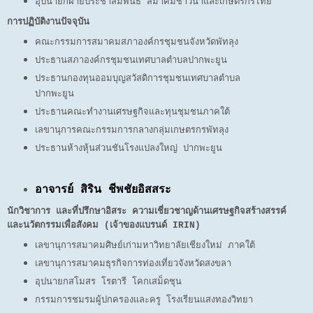
อุปนายกฝ่ายประชาสัมพันธ์ สมาคมชาวนาและเกษตรกรไทย
การปฏิบัติงานปัจจุบัน
คณะกรรมการสมาคมสภาองค์กรชุมชนจังหวัดพัทลุง
ประธานสภาองค์กรชุมชนเทศบาลตำบลปากพะยูน
ประธานกองทุนออมบุญสวัสดิการชุมชนเทศบาลตำบล
ปากพะยูน
ประธานคณะทำงานเศรษฐกิจและทุนชุมชนภาคใต้
เลขานุการคณะกรรมการกลางกลุ่มเกษตรกรพัทลุง
ประธานห้างหุ้นส่วนชันโรงแปลงใหญ่ ปากพะยูน
อาจารย์ สิริน ชีพชัยอิสสระ
นักวิชาการ และที่ปรึกษาอิสระ ความเชี่ยวชาญด้านเศรษฐกิจสร้างสรรค์
และนวัตกรรมเพื่อสังคม (เจ้าของแบรนด์ IRIN)
เลขานุการสมาคมศิษย์เก่ามหาวิทยาลัยเชียงใหม่ ภาคใต้
เลขานุการสมาคมธุรกิจการท่องเที่ยวจังหวัดสงขลา
อุปนายกสโมสร โรตารี โคกเสม็ดชุน
กรรมการชมรมผู้ปกครองและครู โรงเรียนแสงทองวิทยา