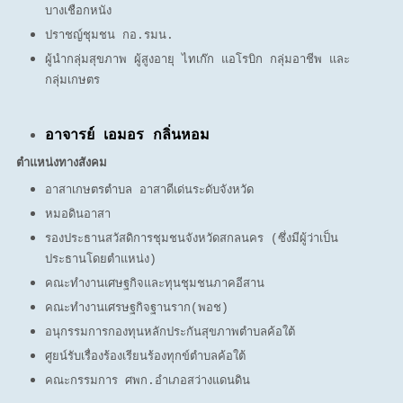
บางเชือกหนัง
ปราชญ์ชุมชน กอ.รมน.
ผู้นำกลุ่มสุขภาพ ผู้สูงอายุ ไทเก๊ก แอโรบิก กลุ่มอาชีพ และ
กลุ่มเกษตร
อาจารย์ เอมอร กลิ่นหอม
ตำแหน่งทางสังคม
อ
าสาเกษตรตำบล อาสาดีเด่นระดับจังหวัด
หมอดินอาสา
รองประธานสวัสดิการชุมชนจังหวัดสกลนคร (ซึ่งมีผู้ว่าเป็น
ประธานโดยตำแหน่ง)
คณะทำงานเศษฐกิจและทุนชุมชนภาคอีสาน
คณะทำงานเศรษฐกิจฐานราก(พอช)
อนุกรรมการกองทุนหลักประกันสุขภาพตำบลค้อใต้
ศูยน์รับเรื่องร้องเรียนร้องทุกข์ตำบลค้อใต้
คณะกรรมการ ศพก.อำเภอสว่างแดนดิน