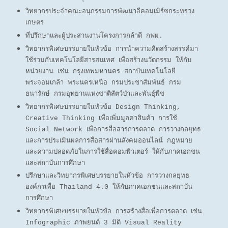
วิทยากรประจำคณะอนุกรรมการพัฒนาอีคอมเมิร์ซกระทรวง
เกษตร
ที่
ปรึกษาและผู้ประสานงานโครงการกล้าดี กฟผ.
วิทยากรพิเศษบรรยายในหัวข้อ การนำความคิดสร้างสรรค์มา
ใช้ร่วมกับเทคโนโลยีสารสนเทศ เพื่อ
สร้างนวัตกรรม ให้กับ
หน่วยงาน เช่น กรุงเทพมหานคร สถาบันเทคโนโลยี
พระจอมเกล้า พระนคร
เหนือ กรมประชาสัมพันธ์ กรม
ธนารักษ์ กรมอุทยานแห่งชาติสัตว์ป่าและพันธุ์พืช
วิทยากรพิเศษบรรยายในหัวข้อ Design Thinking,
Creative Thinking เพื่อเพิ่มมูลค่าสินค้า การใช้
Social Network เพื่อการสื่อสารการตลาด การวางกลยุทธ
และการประเมินผลการสื่อสารผ่านสังคม
ออนไลน์ กฎหมาย
และความปลอดภัยในการใช้สื่อคอมพิวเตอร์ ให้กับภาคเอกชน
และ
สถาบันการศึกษา
ปรึกษาและวิทยากรพิเศษบรรยายในหัวข้อ การวางกลยุทธ
องค์กรเพื่อ Thailand 4.0 ให้กับ
ภาคเอกชนและสถาบัน
การศึกษา
วิทยากรพิเศษบรรยายในหัวข้อ การสร้างสื่อเพื่อการตลาด เช่น
Infographic ภาพยนต์ 3 มิติ Visual
Reality