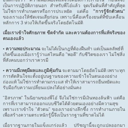
เป็นการปฏิบัติภายนอก สำหรับพี่โอ๋แล้ว จุดเริ่มต้นที่สำคัญที่สุด
ไม่ใช่การทำเกษตรหรือการประหยัด แต่คือ
"การรู้จักตัวตน"
ของเราเองให้ชัดเจนเสียก่อน เพราะนี่คือเครื่องยนต์ที่ขับเคลื่อน
หลักการ 3 ห่วงให้เกิดขึ้นจริงโดยอัตโนมัติ
เมื่อเราเข้าใจศักยภาพ ขีดจำกัด และความต้องการที่แท้จริงของ
ตนเองแล้ว
•
ความพอประมาณ
จะไม่ได้เป็นกฎที่ต้องฝืนทำ แต่เป็นผลลัพธ์ที่
เกิดขึ้นเองเมื่อเรารู้ว่าแค่ไหนคือ "พอดี" กับชีวิตของเรา ไม่ใช่สิ่ง
ที่สังคมบอกว่าเราควรมี
•
ความมีเหตุมีผลและภูมิคุ้มกัน
จะตามมาโดยอัตโนมัติ เพราะทุก
การตัดสินใจจะตั้งอยู่บนฐานของความเข้าใจในตนเองอย่าง
ถ่องแท้ ไม่ใช่การทำตามกระแส ทำให้เราสามารถยืนหยัดและ
รับมือกับความเปลี่ยนแปลงได้อย่างมั่นคง
"อิสรภาพ" ในนิยามของพี่โอ๋ จึงไม่ใช่การมีเงินทองล้นฟ้า แต่คือ
การที่เราสามารถออกแบบชีวิตได้ด้วยตนเองอย่างมีความสุข
เพราะเราเข้าใจ "ตัวตน" ของเราอย่างลึกซึ้ง การทำงานภายใน
เพื่อสร้างความตระหนักรู้นี้จึงเป็นรากฐานที่ขาดไม่ได้
เมื่อรากฐานภายในแข็งแกร่งแล้ว ปรัชญานี้จะถูกแปลออกมา