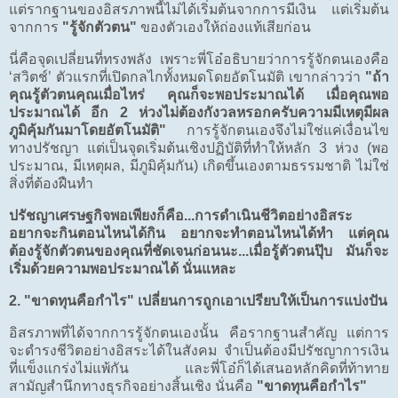
แต่รากฐานของอิสรภาพนี้ไม่ได้เริ่มต้นจากการมีเงิน แต่เริ่มต้น
จากการ
"รู้จักตัวตน"
ของตัวเองให้ถ่องแท้เสียก่อน
นี่คือจุดเปลี่ยนที่ทรงพลัง เพราะพี่โอ๋อธิบายว่าการรู้จักตนเองคือ
‘สวิตช์’ ตัวแรกที่เปิดกลไกทั้งหมดโดยอัตโนมัติ เขากล่าวว่า
"ถ้า
คุณรู้ตัวตนคุณเมื่อไหร่ คุณก็จะพอประมาณได้ เมื่อคุณพอ
ประมาณได้ อีก 2 ห่วงไม่ต้องกังวลหรอกครับความมีเหตุมีผล
ภูมิคุ้มกันมาโดยอัตโนมัติ"
การรู้จักตนเองจึงไม่ใช่แค่เงื่อนไข
ทางปรัชญา แต่เป็นจุดเริ่มต้นเชิงปฏิบัติที่ทำให้หลัก 3 ห่วง (พอ
ประมาณ, มีเหตุผล, มีภูมิคุ้มกัน) เกิดขึ้นเองตามธรรมชาติ ไม่ใช่
สิ่งที่ต้องฝืนทำ
ปรัชญาเศรษฐกิจพอเพียงก็คือ...การดำเนินชีวิตอย่างอิสระ
อยากจะกินตอนไหนได้กิน อยากจะทำตอนไหนได้ทำ แต่คุณ
ต้องรู้จักตัวตนของคุณที่ชัดเจนก่อนนะ...เมื่อรู้ตัวตนปุ๊บ มันก็จะ
เริ่มด้วยความพอประมาณได้ นั่นแหละ
2. "ขาดทุนคือกำไร" เปลี่ยนการถูกเอาเปรียบให้เป็นการแบ่งปัน
อิสรภาพที่ได้จากการรู้จักตนเองนั้น คือรากฐานสำคัญ แต่การ
จะดำรงชีวิตอย่างอิสระได้ในสังคม จำเป็นต้องมีปรัชญาการเงิน
ที่แข็งแกร่งไม่แพ้กัน และพี่โอ๋ก็ได้เสนอหลักคิดที่ท้าทาย
สามัญสำนึกทางธุรกิจอย่างสิ้นเชิง นั่นคือ
"ขาดทุนคือกำไร"