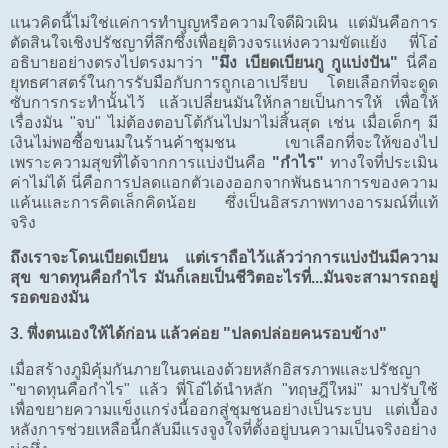
แนวคิดนี้ไม่ใช่แค่การทำบุญหรือความใจดีผิวเผิน แต่มันคือการ
ตัดสินใจเชิงปรัชญาที่ลึกซึ้งเพื่อยุติวงจรแห่งความขัดแย้ง พี่โอ๋
อธิบายอย่างตรงไปตรงมาว่า
"มึง เบียดเบียนกู กูแบ่งปัน"
นี่คือ
ยุทธศาสตร์ในการรับมือกับการถูกเอาเปรียบ โดยเลือกที่จะดูด
ซับการกระทำนั้นไว้ แล้วเปลี่ยนมันให้กลายเป็นการให้ เพื่อให้
เรื่องมัน "จบ" ไม่ต้องตอบโต้กันไปมาไม่สิ้นสุด เช่น เมื่อเด็กๆ มี
เงินไม่พอซื้อขนมในร้านค้าชุมชน เขาเลือกที่จะให้ของไป
เพราะความสุขที่ได้จากการแบ่งปันคือ
"กำไร"
ทางใจที่ประเมิน
ค่าไม่ได้ นี่คือการปลดแอกตัวเองออกจากพันธนาการของความ
แค้นและการคิดเล็กคิดน้อย ซึ่งเป็นอิสรภาพทางอารมณ์ที่แท้
จริง
ถึงเราจะโดนเบียดเบียน แต่เราถือไว้แล้วว่าการแบ่งปันมีความ
สุข ขาดทุนคือกำไร มันก็เลยเป็นชีวิตอะไรที่...มันจะสามารถอยู่
รอดของมัน
3. พึ่งตนเองให้ได้ก่อน แล้วค่อย "ปลดปล่อยคนรอบข้าง"
เมื่อสร้างภูมิคุ้มกันภายในตนเองด้วยหลักอิสรภาพและปรัชญา
"ขาดทุนคือกำไร" แล้ว พี่โอ๋ได้นำหลัก "ทฤษฎีใหม่" มาปรับใช้
เพื่อขยายความแข็งแกร่งนี้ออกสู่ชุมชนอย่างเป็นระบบ แต่เบื้อง
หลังการช่วยเหลือนี้กลับมีแรงจูงใจที่ตั้งอยู่บนความเป็นจริงอย่าง