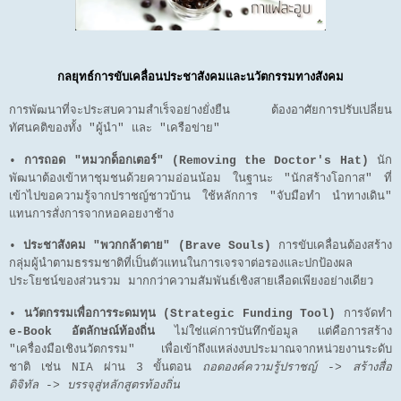
กลยุทธ์การขับเคลื่อนประชาสังคมและนวัตกรรมทางสังคม
การพัฒนาที่จะประสบความสำเร็จอย่างยั่งยืน ต้องอาศัยการปรับเปลี่ยน
ทัศนคติของทั้ง "ผู้นำ" และ "เครือข่าย"
•
การถอด "หมวกด็อกเตอร์" (Removing the Doctor's Hat)
นัก
พัฒนาต้องเข้าหาชุมชนด้วยความอ่อนน้อม ในฐานะ "นักสร้างโอกาส" ที่
เข้าไปขอความรู้จากปราชญ์ชาวบ้าน ใช้หลักการ "จับมือทำ นำทางเดิน"
แทนการสั่งการจากหอคอยงาช้าง
•
ประชาสังคม "พวกกล้าตาย" (Brave Souls)
การขับเคลื่อนต้องสร้าง
กลุ่มผู้นำตามธรรมชาติที่เป็นตัวแทนในการเจรจาต่อรองและปกป้องผล
ประโยชน์ของส่วนรวม มากกว่าความสัมพันธ์เชิงสายเลือดเพียงอย่างเดียว
•
นวัตกรรมเพื่อการระดมทุน (Strategic Funding Tool)
การจัดทำ
e-Book อัตลักษณ์ท้องถิ่น
ไม่ใช่แค่การบันทึกข้อมูล แต่คือการสร้าง
"เครื่องมือเชิงนวัตกรรม" เพื่อเข้าถึงแหล่งงบประมาณจากหน่วยงานระดับ
ชาติ เช่น NIA ผ่าน 3 ขั้นตอน
ถอดองค์ความรู้ปราชญ์ -> สร้างสื่อ
ดิจิทัล -> บรรจุสู่หลักสูตรท้องถิ่น