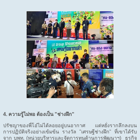
4. ความรู้ไม่พอ ต้องเป็น "ช่างฝึก"
ปรัชญาของพี่โอ๋ไม่ได้ลอยอยู่บนอากาศ แต่หยั่งรากลึกลงบน
การปฏิบัติจริงอย่างเข้มข้น รางวัล "เศรษฐีช่างฝึก" ที่เขาได้รับ
จาก บพท. (หน่วยบริหารและจัดการทุนด้านการพัฒนาฯ) ธุรกิจ