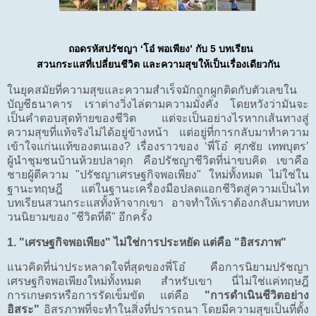
ถอดรหัสปรัชญา ‘โอ๋ พอเพียง’ กับ 5 บทเรียน
สวนกระแสที่เปลี่ยนชีวิต และความสุขให้เป็นเรื่องเดียวกัน
ในยุคสมัยที่ความสุขและความสำเร็จมักถูกผูกติดกับตัวเลขใน
บัญชีธนาคาร เราต่างวิ่งไล่ตามความมั่งคั่ง โดยหวังว่ามันจะ
เป็นคำตอบสุดท้ายของชีวิต แต่จะเป็นอย่างไรหากเส้นทางสู่
ความสุขที่แท้จริงไม่ได้อยู่ข้างหน้า แต่อยู่ที่การกลับมาทำความ
เข้าใจแก่นแท้ของตนเอง? เรื่องราวของ ‘พี่โอ๋ ศุภชัย เทพบุตร’
ผู้นำชุมชนบ้านห้วยปลาดุก คือปรัชญาชีวิตที่น่าขบคิด เขาคือ
ชายผู้ตีความ "ปรัชญาเศรษฐกิจพอเพียง" ใหม่ทั้งหมด ไม่ใช่ใน
ฐานะทฤษฎี แต่ในฐานะเครื่องมือปลดแอกชีวิตสู่ความเป็นไท
บทเรียนสวนกระแสทั้งห้าจากเขา อาจทำให้เราต้องกลับมาทบท
วนนิยามของ "ชีวิตที่ดี" อีกครั้ง
1. "เศรษฐกิจพอเพียง" ไม่ใช่การประหยัด แต่คือ "อิสรภาพ"
แนวคิดที่น่าประหลาดใจที่สุดของพี่โอ๋ คือการนิยามปรัชญา
เศรษฐกิจพอเพียงใหม่ทั้งหมด สำหรับเขา นี่ไม่ใช่แค่ทฤษฎี
การเกษตรหรือการรัดเข็มขัด แต่คือ
"การดำเนินชีวิตอย่าง
อิสระ"
อิสรภาพที่จะทำในสิ่งที่ปรารถนา โดยมีความสุขเป็นที่ตั้ง