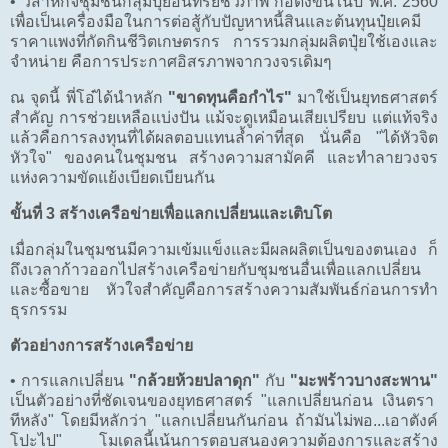
•
วิสาหกิจชุมชนกลุ่มปุ๋ยอินทรีย์ชีวภาพ ก่อตั้งขึ้นในปี พ.ศ. 2560
เพื่อเป็นเครื่องมือในการต่อสู้กับปัญหาหนี้สินและต้นทุนปุ๋ยเคมี
ราคาแพงที่กัดกินชีวิตเกษตรกร การรวมกลุ่มผลิตปุ๋ยใช้เองและ
จำหน่าย คือการประกาศอิสรภาพจากวงจรเดิมๆ
ณ จุดนี้ พี่โอ๋ได้นำหลัก
"ขาดทุนคือกำไร"
มาใช้เป็นยุทธศาสตร์
สำคัญ การช่วยเหลือแบ่งปัน แม้จะดูเหมือนเสียเปรียบ แต่แท้จริง
แล้วคือการลงทุนที่ได้ผลตอบแทนล้ำค่าที่สุด นั่นคือ "ได้หัวจิต
หัวใจ" ของคนในชุมชน สร้างความสามัคคี และทำลายวงจร
แห่งความขัดแย้งเบียดเบียนกัน
ขั้นที่ 3 สร้างเครือข่ายเพื่อแลกเปลี่ยนและเติบโต
เมื่อกลุ่มในชุมชนมีความเข้มแข็งและมีผลผลิตเป็นของตนเอง ก็
ถึงเวลาก้าวออกไปสร้างเครือข่ายกับชุมชนอื่นเพื่อแลกเปลี่ยน
และซื้อขาย หัวใจสำคัญคือการสร้างความสัมพันธ์ก่อนการทำ
ธุรกรรม
ตัวอย่างการสร้างเครือข่าย
•
การแลกเปลี่ยน
"กล้วยห้วยปลาดุก"
กับ
"มะพร้าวบางสะพาน"
เป็นตัวอย่างที่ชัดเจนของยุทธศาสตร์ "แลกเปลี่ยนก่อน เงินตรา
ทีหลัง" โดยมีหลักว่า "แลกเปลี่ยนกันก่อน ถ้ามันไม่พอ...เอาตังค์
โปะไป" โมเดลนี้เน้นการตอบสนองความต้องการและสร้าง