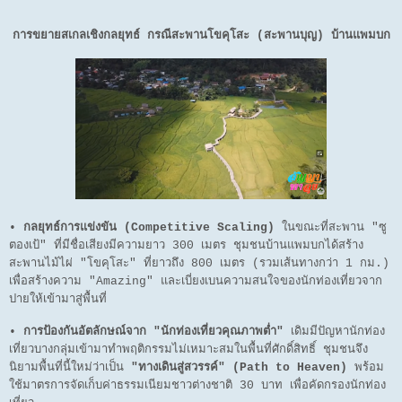
การขยายสเกลเชิงกลยุทธ์ กรณีสะพานโขคุโสะ (สะพานบุญ) บ้านแพมบก
•
กลยุทธ์การแข่งขัน (Competitive Scaling)
ในขณะที่สะพาน "ซู
ตองเป้" ที่มีชื่อเสียงมีความยาว 300 เมตร ชุมชนบ้านแพมบกได้สร้าง
สะพานไม้ไผ่ "โขคุโสะ" ที่ยาวถึง 800 เมตร (รวมเส้นทางกว่า 1 กม.)
เพื่อสร้างความ "Amazing" และเบี่ยงเบนความสนใจของนักท่องเที่ยวจาก
ปายให้เข้ามาสู่พื้นที่
•
การป้องกันอัตลักษณ์จาก "นักท่องเที่ยวคุณภาพต่ำ"
เดิมมีปัญหานักท่อง
เที่ยวบางกลุ่มเข้ามาทำพฤติกรรมไม่เหมาะสมในพื้นที่ศักดิ์สิทธิ์ ชุมชนจึง
นิยามพื้นที่นี้ใหม่ว่าเป็น
"ทางเดินสู่สวรรค์" (Path to Heaven)
พร้อม
ใช้มาตรการจัดเก็บค่าธรรมเนียมชาวต่างชาติ 30 บาท เพื่อคัดกรองนักท่อง