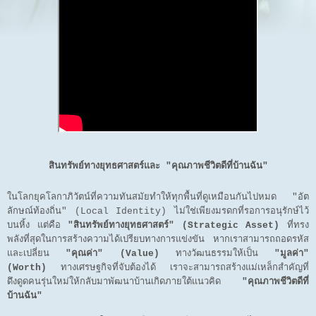
สินทรัพย์ทางยุทธศาสตร์และ "คุณภาพชีวิตดีที่บ้านฉัน"
ในโลกยุคโลกาภิวัตน์ที่ความทันสมัยทำให้ทุกพื้นที่ดูเหมือนกันไปหมด "อัต
ลักษณ์ท้องถิ่น" (Local Identity) ไม่ใช่เพียงมรดกที่รอการอนุรักษ์ไว้
บนหิ้ง แต่คือ
"สินทรัพย์ทางยุทธศาสตร์" (Strategic Asset)
ที่ทรง
พลังที่สุดในการสร้างความได้เปรียบทางการแข่งขัน หากเราสามารถถอดรหัส
และเปลี่ยน
"คุณค่า" (Value)
ทางวัฒนธรรมให้เป็น
"มูลค่า"
(Worth)
ทางเศรษฐกิจที่จับต้องได้ เราจะสามารถสร้างแม่เหล็กสำคัญที่
ดึงดูดคนรุ่นใหม่ให้กลับมาพัฒนาบ้านเกิดภายใต้แนวคิด
"คุณภาพชีวิตดีที่
บ้านฉัน"