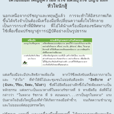
หัวใจนักสู้
นอกเหนือจากปรัชญาและทฤษฎีแล้ว การจะทำให้อิสรภาพเกิด
ขึ้นได้จริงจำเป็นต้องมีเครื่องมือที่เปลี่ยนความตั้งใจให้กลาย
เป็นการกระทำที่มีทิศทาง พี่โอ๋ได้นำเครื่องมือสองชนิดมาปรับ
ใช้เพื่อเชื่อมปรัชญาสู่การปฏิบัติอย่างเป็นรูปธรรม
แต่เครื่องมือจะมีประสิทธิภาพเพียงใด หากไร้ซึ่งพลังขับเคลื่อนจากภายใน
และ "หัวใจ" ที่ทำให้พี่โอ๋และชุมชนไม่ย่อท้อคือหลัก
"อิทธิบาท 4"
(ฉันทะ,วิริยะ,จิตตะ,วิมังสา)
ซึ่งพี่โอ๋ยึดถืออย่างลึกซึ้งไม่ใช่เพียงเพราะเป็น
หลักธรรม แต่เพราะเป็นแนวทางที่ในหลวงรัชกาลที่ 9 ทรงยึดถือ ดังที่พี่โอ๋
กล่าวว่า "ในหลวง รัชกาล ที่ 9 สอนผมมา...เราเป็นลูกในหลวง" แรง
บันดาลใจอันยิ่งใหญ่นี้เองที่ทำให้เกิดการลงมือทำซ้ำๆ จนเกิดความชำนาญ
และไม่ยอมแพ้ต่ออุปสรรคใดๆ