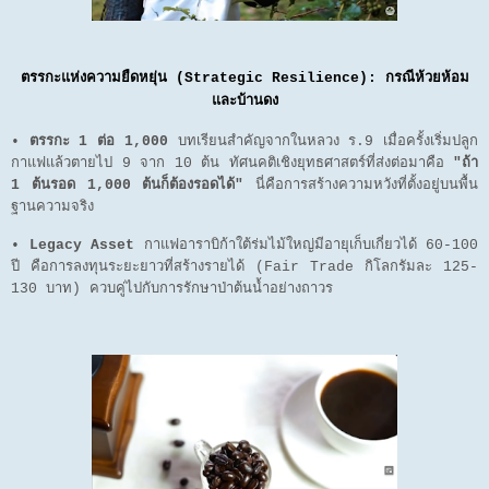
ตรรกะแห่งความยืดหยุ่น (Strategic Resilience): กรณีห้วยห้อม
และบ้านดง
•
ตรรกะ 1 ต่อ 1,000
บทเรียนสำคัญจากในหลวง ร.9 เมื่อครั้งเริ่มปลูก
กาแฟแล้วตายไป 9 จาก 10 ต้น ทัศนคติเชิงยุทธศาสตร์ที่ส่งต่อมาคือ
"ถ้า
1 ต้นรอด 1,000 ต้นก็ต้องรอดได้"
นี่คือการสร้างความหวังที่ตั้งอยู่บนพื้น
ฐานความจริง
•
Legacy Asset
กาแฟอาราบิก้าใต้ร่มไม้ใหญ่มีอายุเก็บเกี่ยวได้ 60-100
ปี คือการลงทุนระยะยาวที่สร้างรายได้ (Fair Trade กิโลกรัมละ 125-
130 บาท) ควบคู่ไปกับการรักษาป่าต้นน้ำอย่างถาวร