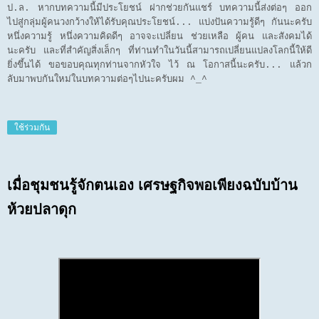
ป.ล. หากบทความนี้มีประโยชน์ ฝากช่วยกันแชร์ บทความนี้ส่งต่อๆ ออก
ไปสู่กลุ่มผู้คนวงกว้างให้ได้รับคุณประโยชน์... แบ่งปันความรู้ดีๆ กันนะครับ
หนึ่งความรู้ หนึ่งความคิดดีๆ อาจจะเปลี่ยน ช่วยเหลือ ผู้คน และสังคมได้
นะครับ และที่สำคัญสิ่งเล็กๆ ที่ท่านทำในวันนี้สามารถเปลี่ยนแปลงโลกนี้ให้ดี
ยิ่งขึ้นได้ ขอขอบคุณทุกท่านจากหัวใจ ไว้ ณ โอกาสนี้นะครับ... แล้วก
ลับมาพบกันใหม่ในบทความต่อๆไปนะครับผม ^_^
ใช้ร่วมกัน
เมื่อชุมชนรู้จักตนเอง เศรษฐกิจพอเพียงฉบับบ้าน
ห้วยปลาดุก