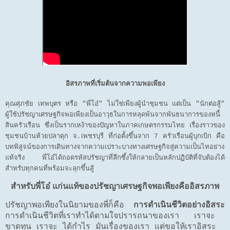
อิสรภาพที่เริ่มต้นจากความพอเพียง
คุณศุภชัย เทพบุตร หรือ "พี่โอ๋" ไม่ใช่เพียงผู้นำชุมชน แต่เป็น "นักต่อสู้"
ผู้ใช้ปรัชญาเศรษฐกิจพอเพียงเป็นอาวุธในการหลุดพ้นจากพันธนาการของหนี้
สินครัวเรือน ซึ่งเป็นรากเหง้าของปัญหาในภาคเกษตรกรรมไทย เรื่องราวของ
ชุมชนบ้านห้วยปลาดุก จ.เพชรบุรี ที่ก่อตั้งขึ้นจาก 7 ครัวเรือนผู้บุกเบิก คือ
บทพิสูจน์ของการเดินทางจากความเปราะบางทางเศรษฐกิจสู่ความเป็นไทอย่าง
แท้จริง พี่โอ๋ได้ถอดรหัสปรัชญาที่ลึกซึ้งให้กลายเป็นหลักปฏิบัติที่จับต้องได้
สำหรับทุกคนที่พร้อมจะลุกขึ้นสู้
สำหรับพี่โอ๋ แก่นแท้ของปรัชญาเศรษฐกิจพอเพียงคืออิสรภาพ
ปรัชญาพอเพียงในนิยามของพี่ก็คือ
การดำเนินชีวิตอย่างอิสระ
การดำเนินชีวิตที่เราทำได้ตามใจปรารถนาของเรา เราจะ
ขาดทุน เราจะ ได้กำไร มันเรื่องของเรา แต่ขอให้เราอิสระ