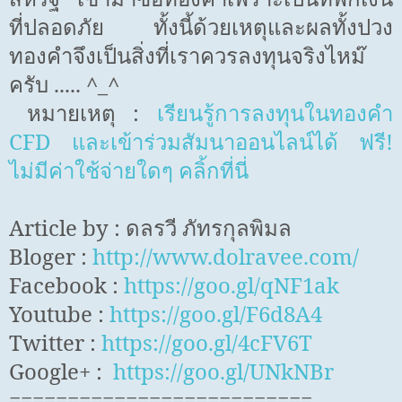
ที่ปลอดภัย ทั้งนี้ด้วยเหตุและผลทั้งปวง
ทองคำจึงเป็นสิ่งที่เราควรลงทุนจริงไหม๊
ครับ ..... ^_^
หมายเหตุ :
เรียนรู้การลงทุนในทองคำ
CFD และเข้าร่วมสัมนาออนไลน์ได้ ฟรี!
ไม่มีค่าใช้จ่ายใดๆ คลิ้กที่นี่
Article by : ดลรวี ภัทรกุลพิมล
Bloger :
http://www.dolravee.com/
Facebook :
https://goo.gl/qNF1ak
Youtube :
https://goo.gl/F6d8A4
Twitter :
https://goo.gl/4cFV6T
Google+ :
https://goo.gl/UNkNBr
==========================