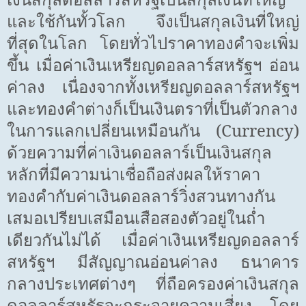
และใช้กันทั้วโลก จึงเป็นสกุลเงินที่ใหญ่
ที่สุดในโลก โดยทั่วไปราคาทองคำจะเพิ่ม
ขึ้น เมื่อค่าเงินเหรียญดอลลาร์สหรัฐฯ อ่อน
ค่าลง เนื่องจากทั้งเหรียญดอลลาร์สหรัฐฯ
และทองคำต่างก็เป็นเงินตราที่เป็นตัวกลาง
ในการแลกเปลี่ยนเหมือนกัน (Currency)
ด้วยความที่ค่าเงินดอลลาร์เป็นเงินสกุล
หลักที่มีความน่าเชื่อถือส่งผลให้ราคา
ทองคำกับค่าเงินดอลลาร์วิ่งสวนทางกัน
เสมอเปรียบเสมือนเสือสองตัวอยู่ในถ่ำ
เดียวกันไม่ได้ เมื่อค่าเงินเหรียญดอลลาร์
สหรัฐฯ มีสัญญาณอ่อนค่าลง ธนาคาร
กลางประเทศต่างๆ ที่ถือครองค่าเงินสกุล
ดอลลาร์สหรัฐจะกระจายความเสี่ยง โดย