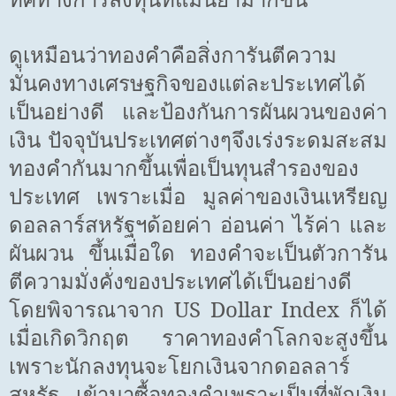
ดูเหมือนว่าทองคำคือสิ่งการันตีความ
มั่นคงทางเศรษฐกิจของแต่ละประเทศได้
เป็นอย่างดี และป้องกันการผันผวนของค่า
เงิน ปัจจุบันประเทศต่างๆจึงเร่งระดมสะสม
ทองคำกันมากขึ้นเพื่อเป็นทุนสำรองของ
ประเทศ เพราะเมื่อ มูลค่าของเงินเหรียญ
ดอลลาร์สหรัฐฯด้อยค่า อ่อนค่า ไร้ค่า และ
ผันผวน ขึ้นเมื่อใด ทองคำจะเป็นตัวการัน
ตีความมั่งคั่งของประเทศได้เป็นอย่างดี
โดยพิจารณาจาก US Dollar Index ก็ได้
เมื่อเกิดวิกฤต ราคาทองคำโลกจะสูงขึ้น
เพราะนักลงทุนจะโยกเงินจากดอลลาร์
สหรัฐ เข้ามาซื้อทองคำเพราะเป็นที่พักเงิน