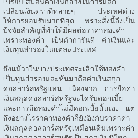
เปรียบเสมือนค่าเงินกลางในการแลก
เปลี่ยนเงินตราที่หลายๆ ประเทศต่าง
ให้การยอมรับมากที่สุด เพราะสิ่งนี้จึงเป็น
ปัจจัยสำคัญที่ทำให้มีผลต่อราคาทองคำ
เพราะทองคำ เป็นตัวการันตี ค่าเงินและ
เงินทุนสำรองในแต่ละประเทศ
ถึงแม้ว่าในบางประเทศจะเลิกใช้ทองคำ
เป็นทุนสำรองและหันมาถือค่าเงินสกุล
ดอลลาร์สหรัฐแทน เนื่องจาก การถือค่า
เงินสกุลดอลลาร์สหรัฐจะไดรับดอกเบี้ย
และการถือทองคำไม่มีดอกเบี้ยนั้นเอง แต่
ถึงอย่างไรราคาทองคำก็ยังอิงกับราคาค่า
เงินสกุลดอลลาร์สหรัฐเหมือนเดิมเพราะค่า
เงินสกุลดอลลาร์สหรัฐเป็นสกุลเงินที่ใหญ่