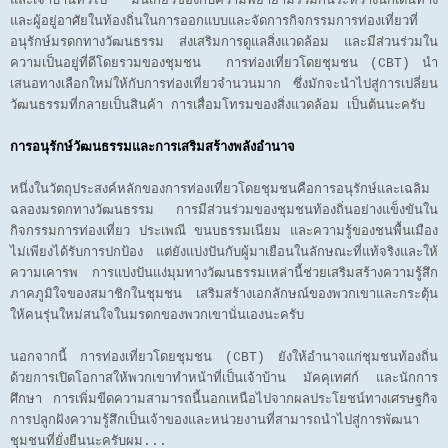
และเจ้าบ้านทั่วไป มันเกี่ยวข้องกับความพยายามร่วมกันระหว่างนักเดินทาง
และผู้อยู่อาศัยในท้องถิ่นในการออกแบบและจัดการกิจกรรมการท่องเที่ยวที่
อนุรักษ์มรดกทางวัฒนธรรม ส่งเสริมการดูแลสิ่งแวดล้อม และมีส่วนร่วมใน
ความเป็นอยู่ที่ดีโดยรวมของชุมชน การท่องเที่ยวโดยชุมชน (CBT) นำ
เสนอทางเลือกใหม่ให้กับการท่องเที่ยวจำนวนมาก ซึ่งมักจะนำไปสู่การเปลี่ยน
วัฒนธรรมที่กลายเป็นสินค้า การเสื่อมโทรมของสิ่งแวดล้อม เป็นต้นนะครับ
การอนุรักษ์วัฒนธรรมและการเสริมสร้างพลังอำนาจ
หนึ่งในวัตถุประสงค์หลักของการท่องเที่ยวโดยชุมชนคือการอนุรักษ์และเฉลิม
ฉลองมรดกทางวัฒนธรรม การมีส่วนร่วมของชุมชนท้องถิ่นอย่างแข็งขันใน
กิจกรรมการท่องเที่ยว ประเพณี ขนบธรรมเนียม และความรู้ของชนพื้นเมือง
ไม่เพียงได้รับการปกป้อง แต่ยังแบ่งปันกับผู้มาเยือนในลักษณะที่แท้จริงและให้
ความเคารพ การแบ่งปันแง่มุมทางวัฒนธรรมเหล่านี้ช่วยเสริมสร้างความรู้สึก
ภาคภูมิใจของสมาชิกในชุมชน เสริมสร้างเอกลักษณ์ของพวกเขาและกระตุ้น
ให้คนรุ่นใหม่สนใจในมรดกของพวกเขานั่นเองนะครับ
นอกจากนี้ การท่องเที่ยวโดยชุมชน (CBT) ยังให้อำนาจแก่ชุมชนท้องถิ่น
ด้วยการเปิดโอกาสให้พวกเขาทำหน้าที่เป็นเจ้าบ้าน มัคคุเทศก์ และนักการ
ศึกษา การเพิ่มขีดความสามารถนี้นอกเหนือไปจากผลประโยชน์ทางเศรษฐกิจ
การปลูกฝังความรู้สึกเป็นเจ้าของและหน่วยงานที่สามารถนำไปสู่การพัฒนา
ชุมชนที่ยั่งยืนนะครับผม...