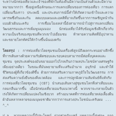
ระหว่างนักท่องเที่ยวและเจ้าของที่พักในท้องถิ่นมีความเป็นส่วนตัวและมีความ
หมายมากกว่า ซึ่งอยู่เหนือลักษณะการแลกเปลี่ยนของการท่องเที่ยว การแลก
เปลี่ยนเรื่องราว ประเพณี และประสบการณ์นี้ทำให้เกิดความเข้าใจและความ
เคารพซึ่งกันและกัน ลดแบบแผนและอคติที่อาจเกิดขึ้นจากการเผชิญหน้ากัน
แบบผิวเผินนะครับ การเชื่อมโยงเหล่านี้ยังสามารถนำไปสู่การแลกเปลี่ยน
วัฒนธรรมและการเพิ่มพูนมุมมอง นักท่องเที่ยวได้รับข้อมูลเชิงลึกเกี่ยวกับ
ความเป็นจริงของชุมชนที่พวกเขาไปเยี่ยมชม ท้าทายความคิดที่มีอุปาทาน
และขยายโลกทัศน์ให้กว้างขึ้นนั่นเองครับ
โดยสรุป :
การท่องเที่ยวโดยชุมชนเป็นเครื่องพิสูจน์ถึงผลกระทบอย่างลึกซึ้ง
ที่การเดินทางด้วยความรับผิดชอบและรอบคอบสามารถมีต่อทั้งบุคคลและ
ชุมชน จุดประสงค์ของมันขยายออกไปไกลเกินกว่าผลประโยชน์ทางเศรษฐกิจ
เพียงอย่างเดียว ในขณะที่มันพยายามที่จะเสริมอำนาจ อนุรักษ์ และทำให้
ชีวิตของผู้ที่เกี่ยวข้องดีขึ้น ด้วยการส่งเสริมความภาคภูมิใจในวัฒนธรรม การ
ส่งเสริมความยั่งยืนของสิ่งแวดล้อม และการปลูกฝังความสัมพันธ์ที่แท้จริง
การท่องเที่ยวโดยชุมชน (CBT) นำเสนอเส้นทางสู่ชุมชนโลกที่เท่าเทียมและ
กลมกลืนมากขึ้น เมื่อนักท่องเที่ยวยอมรับแนวทางนี้ พวกเขาจะกลายเป็นตัว
เร่งให้เกิดการเปลี่ยนแปลงในเชิงบวก สร้างอนาคตที่การท่องเที่ยวหล่อเลี้ยงผืน
ผ้าอันหลากหลายของมนุษยชาติมากกว่าการแสวงประโยชน์นะครับผม ...
^_^
ป.ล. หากบทความนี้มีประโยชน์ ฝากช่วยกันแชร์ บทความนี้ส่งต่อๆ ออก