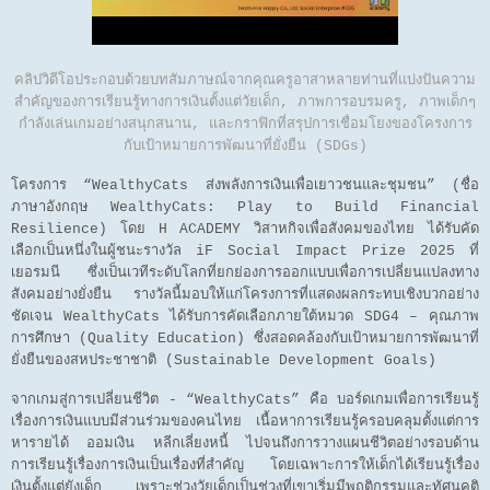
คลิปวิดีโอประกอบด้วยบทสัมภาษณ์จากคุณครูอาสาหลายท่านที่แบ่งปันความ
สำคัญของการเรียนรู้ทางการเงินตั้งแต่วัยเด็ก, ภาพการอบรมครู, ภาพเด็กๆ
กำลังเล่นเกมอย่างสนุกสนาน, และกราฟิกที่สรุปการเชื่อมโยงของโครงการ
กับเป้าหมายการพัฒนาที่ยั่งยืน (SDGs)
โครงการ “WealthyCats ส่งพลังการเงินเพื่อเยาวชนและชุมชน” (ชื่อ
ภาษาอังกฤษ WealthyCats: Play to Build Financial
Resilience) โดย H ACADEMY วิสาหกิจเพื่อสังคมของไทย ได้รับคัด
เลือกเป็นหนึ่งในผู้ชนะรางวัล iF Social Impact Prize 2025 ที่
เยอรมนี ซึ่งเป็นเวทีระดับโลกที่ยกย่องการออกแบบเพื่อการเปลี่ยนแปลงทาง
สังคมอย่างยั่งยืน รางวัลนี้มอบให้แก่โครงการที่แสดงผลกระทบเชิงบวกอย่าง
ชัดเจน WealthyCats ได้รับการคัดเลือกภายใต้หมวด SDG4 – คุณภาพ
การศึกษา (Quality Education) ซึ่งสอดคล้องกับเป้าหมายการพัฒนาที่
ยั่งยืนของสหประชาชาติ (Sustainable Development Goals)
จากเกมสู่การเปลี่ยนชีวิต - “WealthyCats” คือ บอร์ดเกมเพื่อการเรียนรู้
เรื่องการเงินแบบมีส่วนร่วมของคนไทย เนื้อหาการเรียนรู้ครอบคลุมตั้งแต่การ
หารายได้ ออมเงิน หลีกเลี่ยงหนี้ ไปจนถึงการวางแผนชีวิตอย่างรอบด้าน
การเรียนรู้เรื่องการเงินเป็นเรื่องที่สำคัญ โดยเฉพาะการให้เด็กได้เรียนรู้เรื่อง
เงินตั้งแต่ยังเด็ก เพราะช่วงวัยเด็กเป็นช่วงที่เขาเริ่มมีพฤติกรรมและทัศนคติ