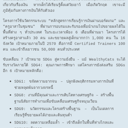
เกี่ยวกับเรื่องเงิน หากเด็กได้เรียนรู้ตั้งแต่วัยเยาว์ เมื่อเกิดวิกฤต เขาจะมี
ภูมิคุ้มกันทางการเงินให้กับตัวเอง
โครงการใช้นวัตกรรมระบบ “หลักสูตรการเรียนรู้การเงินผ่านบอร์ดเกม” และ
"ครูอาสาในชุมชน" ที่ผ่านการอบรมและรับรองเพื่อนำเกมไปขยายผลได้ใน
พื้นที่ต่าง ๆ ทั่วประเทศ ในระยะเวลาเพียง 6 เดือนที่ผ่านมา โครงการได้
สร้างครูอาสาแล้ว 30 คน และขยายผลสู่เด็กมากกว่า 1,000 คน ใน 16
จังหวัด เป้าหมายภายในปี 2570 คือการมี Certified Trainers 100
คน และเข้าถึงเยาวชน 50,000 คนทั่วประเทศ
ขับเคลื่อน 7 เป้าหมาย SDGs สู่ความยั่งยืน - แม้ WealthyCats จะได้
รับรางวัลภายใต้ SDG4: คุณภาพการศึกษา แต่โครงการยังส่งเสริม SDGs
อีก 6 เป้าหมายหลักคือ:
SDG1: ขจัดความยากจน – ปลูกฝังพฤติกรรมทางการเงินที่
ช่วยหลุดพ้นจากวงจรหนี้
SDG8: งานที่มีคุณค่าและการเติบโตทางเศรษฐกิจ – สร้างพื้น
ฐานนิสัยการทำงานเพื่อขับเคลื่อนเศรษฐกิจหมุนเวียน
SDG9: นวัตกรรมและโครงสร้างพื้นฐาน – เป็นโมเดลการ
เรียนรู้ที่ขยายผลได้ง่ายและต้นทุนต่ำ
SDG10: ลดความเหลื่อมล้ำ – เข้าถึงเด็กในพื้นที่ห่างไกลและ