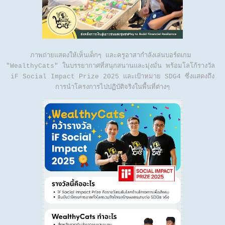
ภาพถ่ายแสดงให้เห็นเด็กๆ และครูอาสากำลังเล่นบอร์ดเกม 
"WealthyCats" ในบรรยากาศที่สนุกสนานและมุ่งมั่น พร้อมโลโก้รางวัล 
iF Social Impact Prize 2025 และเป้าหมาย SDG4 ซึ่งแสดงถึง
การนำโครงการไปปฏิบัติจริงในพื้นที่ต่างๆ