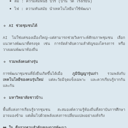
ลม : ความสัมพันธ์ บวร (บ้าน วัด โรงเรียน)
ไฟ : ความทันสมัย นำเทคโนโลยีมาใช้พัฒนา
🔹
AI ช่วยชุมชนได้
AI ไม่ใช่แค่ของเมืองใหญ่—แต่สามารถช่วยวิเคราะห์ศักยภาพชุมชน เลือก
แนวทางพัฒนาที่ตรงจุด เช่น การจัดลำดับความสำคัญของโครงการ หรือ
วางแผนพัฒนาท้องถิ่น
🔹
รวมพลังคนต่างรุ่น
การพัฒนาชุมชนที่ยั่งยืนเกิดขึ้นได้เมื่อ
ภูมิปัญญารุ่นเก่า
รวมพลังกับ
เทคโนโลยีของคนรุ่นใหม่
แต่ละวัยมีจุดแข็งเฉพาะ และควรเรียนรู้จากกัน
และกัน
🔹
มหาวิทยาลัยชาวบ้า
น
พื้นที่แห่งการเรียนรู้จากชุมชน สะสมองค์ความรู้ท้องถิ่นที่สถาบันการศึกษา
อาจมองข้าม แต่เต็มไปด้วยพลังแห่งการเปลี่ยนแปลงอย่างแท้จริง
❤️
ใจ คือรากฐานสำคัญของการพัฒนา