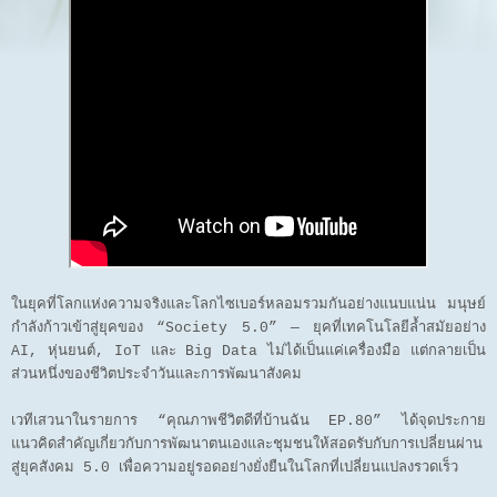
ในยุคที่โลกแห่งความจริงและโลกไซเบอร์หลอมรวมกันอย่างแนบแน่น มนุษย์
กำลังก้าวเข้าสู่ยุคของ “Society 5.0” — ยุคที่เทคโนโลยีล้ำสมัยอย่าง
AI, หุ่นยนต์, IoT และ Big Data ไม่ได้เป็นแค่เครื่องมือ แต่กลายเป็น
ส่วนหนึ่งของชีวิตประจำวันและการพัฒนาสังคม
เวทีเสวนาในรายการ “คุณภาพชีวิตดีที่บ้านฉัน EP.80” ได้จุดประกาย
แนวคิดสำคัญเกี่ยวกับการพัฒนาตนเองและชุมชนให้สอดรับกับการเปลี่ยนผ่าน
สู่ยุคสังคม 5.0 เพื่อความอยู่รอดอย่างยั่งยืนในโลกที่เปลี่ยนแปลงรวดเร็ว