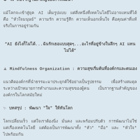
แม้โลกจะเข้าสู่ยุค AI เต็มรูปแบบ แต่สิ่งหนึ่งที่เทคโนโลยีไม่อาจแทนที่ได้
คือ "หัวใจมนุษย์" ความรัก ความรู้สึก ความเห็นอกเห็นใจ คือคุณค่าที่แท้
จริงในการอยู่ร่วมกัน
“AI ยังไงก็ไม่ได้...ฉันรักเธอแบบสุดๆ...อะไรที่อยู่ข้างในลึกๆ AI แทน
ไม่ได้”
🧘
Mindfulness Organization : ความสุขเริ่มต้นที่องค์กรและตนเอง
แนวคิดองค์กรที่นำธรรมะมาประยุกต์ใช้อย่างเป็นรูปธรรม เพื่อสร้างสมดุล
ระหว่างเป้าหมายการทำงานและความสุขของผู้คน เป็นรากฐานสำคัญของ
องค์กรในโลกสมัยใหม่
✨
บทสรุป : พัฒนา "ใจ" ให้ทันโลก
โลกเปลี่ยนเร็ว แต่ใจเราต้องนิ่ง มั่นคง และพร้อมปรับตัว การพัฒนาไม่ใช่
แค่เรื่องเทคโนโลยี แต่ต้องเป็นการพัฒนาทั้ง *หัว* *มือ* และ *หัวใจ*
ไปพร้อมกัน