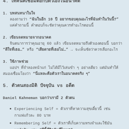
4. เทคนิคเชื่อมต่อกับตัวเองในอนาคต
1. บทสนทนาในใจ
ลองถามว่า
“ฉันในอีก 10 ปี อยากขอบคุณอะไรที่ฉันทำในวันนี้?”
แค่คำถามนี้ คำตอบก็จะชัดว่าคุณควรทำอะไรตอนนี้
2. เขียนจดหมายจากอนาคต
จินตนาการว่าคุณอายุ 60 แล้ว เขียนจดหมายถึงตัวเองตอนนี้ บอกว่า
“ดีใจที่เธอ…”
หรือ
“เสียดายที่เธอไม่…”
→ จะเห็นชัดว่าควรเลือกอะไร
3. ใช้ภาพช่วย
แอปฯ ที่จำลองหน้าแก่ ไม่ได้มีไว้เล่นขำ ๆ อย่างเดียว แต่มันทำให้
สมองเชื่อมโยงว่า
“นี่แหละคือตัวเราในอนาคตจริง ๆ”
5. ตัวตนสองมิติ ปัจจุบัน vs อดีต
Daniel Kahneman บอกว่าเรามี 2 ตัวตน
Experiencing Self = ตัวเราที่หาความสุขเดี๋ยวนี้ เช่น
กาแฟแก้วละ 80 บาท
Remembering Self = ตัวเราที่เก็บความทรงจำและใช้มัน