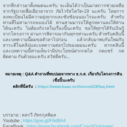
จากที่กล่าวมาทั้งหมดนะครับ จะเห็นได้ว่าเป็นมาตการช่วยเหลือ
จากรัฐบาลเพื่อเยียวยาจาก ภัยไวรัสโควิด-19 นะครับ โดยการ
ลงทะเบียนไม่มีความยุ่งยากและซับซ้อนนอะไรนะครับ สำหรับ
ท่านที่ไม่สามารถลงเองได้ ท่านสามมารถให้ลูกหลานลงให้ท่าน
ได้นะครับ ไม่ต้องกังวลในเรื่องนี้นะครับ ขอให้ทุกๆได้รับเงินกู้
จากโครงการ ผ่านการพิจารณากันทุกๆท่านะครับ สำหรับคลิบนี้
และบทความนี้ผมขอตัวลาไปก่อน แล้วกลับมาพบกันใหม่กับ
สาระดีในคลิปและบทความต่อๆไปของผมนะครับ หากคลิบนี้
และบทความนี้ท่านเห็นว่ามีประโยขน์ฝากกดไล กดแชร์ กด
ติดตาม กันด้วยนะครับ สวัสดีครับ...
หมายเหตุ : Q&A คำถามที่พบบ่อยจากทาง ธ.ก.ส. เกี่ยวกับโครงการสิน
เชื่อนี้นะครับ
คลิกที่นี่ครับ :
https://www.baac.or.th/covid19/faq.html
บรรยาย : ดลรวี ภัทรกุลพิมล
Youtube :
https://goo.gl/F6d8A4
FaceBook :
https://www.facebook.com/CoachDolravee/