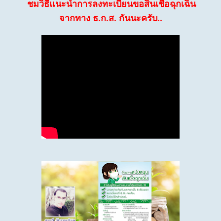
ชมวิธีแนะนำการลงทะเบียนขอสินเชื่อฉุกเฉิน
จากทาง ธ.ก.ส. กันนะครับ..