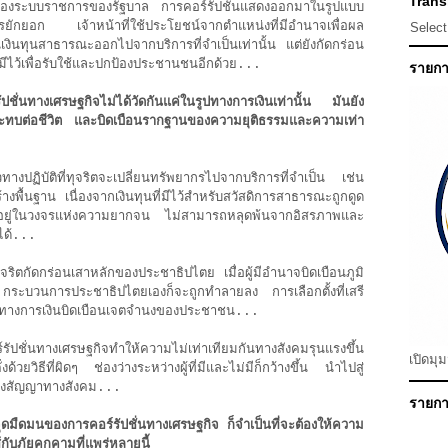
Transl
ระบบราชการของรัฐบาล การคอร์รัปชันแสดงออกมาในรูปแบบ
ยักยอก เจ้าหน้าที่ใช้ประโยชน์จากตำแหน่งที่มีอำนาจเพื่อผล
Selec
ลืนเงินทุนสาธารณะออกไปจากบริการที่จำเป็นเท่านั้น แต่ยังกัดกร่อน
ีไว้เพื่อรับใช้และปกป้องประชานชนอีกด้วย...
รายกา
่นทางเศรษฐกิจไม่ได้วัดกันแค่ในรูปทางการเงินเท่านั้น มันยัง
ะทบต่อชีวิต และบิดเบือนรากฐานของความยุติธรรมและความเท่า
ปฏิบัติที่ทุจริตจะเปลี่ยนทรัพยากรไปจากบริการที่จำเป็น เช่น
ื้นฐาน เนื่องจากเงินทุนที่มีไว้สำหรับสวัสดิการสาธารณะถูกดูด
ยู่ในวงจรแห่งความยากจน ไม่สามารถหลุดพ้นจากอิสรภาพและ
ได้...
ริตกัดกร่อนเสาหลักของประชาธิปไตย เมื่อผู้มีอำนาจบิดเบือนภูมิ
กระบวนการประชาธิปไตยเองก็จะถูกทำลายลง การเลือกตั้งที่เสรี
ลทางการเงินบิดเบือนเจตจำนงของประชาชน...
ปชั่นทางเศรษฐกิจทำให้ความไม่เท่าเทียมกันทางสังคมรุนแรงขึ้น
เปิดมุ
งด้วยวิธีที่ผิดๆ ช่องว่างระหว่างผู้ที่มีและไม่มีก็กว้างขึ้น นำไปสู่
องสัญญาทางสังคม...
รายการ
งจุดมืดมนของการคอร์รัปชั่นทางเศรษฐกิจ ก็จำเป็นที่จะต้องให้ความ
กับภัยคุกคามที่แพร่หลายนี้