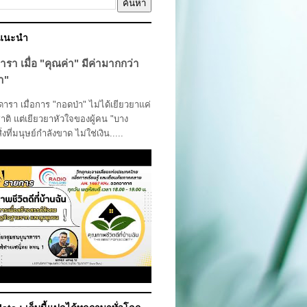
์แนะนำ
ารา เมื่อ "คุณค่า" มีค่ามากกว่า
า"
รา เมื่อการ "กอดป่า" ไม่ได้เยียวยาแค่
ติ แต่เยียวยาหัวใจของผู้คน "บาง
สิ่งที่มนุษย์กำลังขาด ไม่ใช่เงิน.....