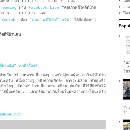
เปลี
หัสบดี เวลา 18.00 น. - 19.00 น. และ
อาส
treaming
ผ่าน
Facebook Live
"คุณภาพชีวิตดีที่บ้าน
ปีอ
8.00 น. - 19.00 น.
และ
ง
Youtube
ช่อง "
คุณภาพชีวิตดีที่บ้านฉัน
" ได้อีกช่องทาง
Popul
ีที่บ้านฉัน
กับ
ี่บ้านฉัน" เราคือใคร?
การ
วิช
ันแชร์ บทความนี้ส่งต่อๆ ออกไปสู่กลุ่มผู้คนวงกว้างให้ได้รับ
นะครับ หนึ่งความรู้ หนึ่งความคิดดีๆ อาจจะเปลี่ยน ช่วยเหลือ
งเล็กๆ ที่ท่านทำในวันนี้สามารถเปลี่ยนแปลงโลกนี้ให้ดียิ่งขึ้นได้
าสนี้นะครับ... แล้วกลับมาพบกันใหม่ในบทความต่อๆไปนะครับ
ถึง
ร้า..
anticorruption