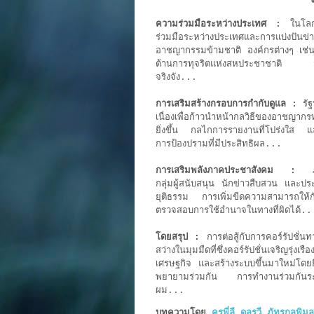
ความร่วมมือระหว่างประเทศ :
ในโลกย
ร่วมมือระหว่างประเทศและการแบ่งปันข่
อาชญากรรมข้ามชาติ องค์กรต่างๆ เช่น
ต้านการทุจริตแห่งสหประชาชาติ มุ่งม
จริงจัง...
การเสริมสร้างกรอบการกำกับดูแล :
รัฐ
เนื่องเพื่อก้าวนำหน้ากลวิธีของอาชญาก
ยิ่งขึ้น กลไกการรายงานที่โปร่งใส แ
การป้องปรามที่มีประสิทธิผล...
การเสริมพลังภาคประชาสังคม :
ภาค
กลุ่มผู้สนับสนุน นักข่าวสืบสวน และประ
ยุติธรรม การเพิ่มขีดความสามารถให้กับเ
ตรวจสอบการใช้อำนาจในทางที่ผิดได้..
โดยสรุป :
การต่อสู้กับการคอร์รัปชั่น
สว่างในมุมมืดที่ซึ่งคอร์รัปชั่นเจริญร
เศรษฐกิจ และสร้างระบบขึ้นมาใหม่โดย
พยายามร่วมกัน การทำงานร่วมกันระด
ผม...
บทความโดย
ครูพี่ลี ดลรวี ภัทรกุลพิมล