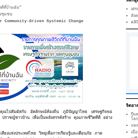
หลักสู
ีที่บ้านฉัน”
เศร
นชุมชน
สัง
or Community-Driven Systemic Change
คลิน
จิตอาส
นำคุณไปสัมผัสกับ อัตลักษณ์ท้องถิ่น ภูมิปัญญาไทย เศรษฐกิจพอ
ปีแ
ราชญ์ชาวบ้าน เพื่อเป็นพลังสรรค์สร้าง คุณภาพชีวิตทีดี อย่าง
โล
แพล
เมื
เสียงแห่งประเทศไทย วิทยุเพื่อการเรียนรู้และเตือนภัย ภาค