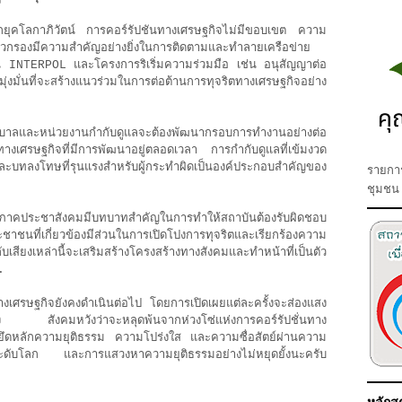
ุคโลกาภิวัตน์ การคอร์รัปชันทางเศรษฐกิจไม่มีขอบเขต ความ
าวกรองมีความสำคัญอย่างยิ่งในการติดตามและทำลายเครือข่าย
 INTERPOL และโครงการริเริ่มความร่วมมือ เช่น อนุสัญญาต่อ
ั่นที่จะสร้างแนวร่วมในการต่อต้านการทุจริตทางเศรษฐกิจอย่าง
บาลและหน่วยงานกำกับดูแลจะต้องพัฒนากรอบการทำงานอย่างต่อ
รทางเศรษฐกิจที่มีการพัฒนาอยู่ตลอดเวลา การกำกับดูแลที่เข้มงวด
ละบทลงโทษที่รุนแรงสำหรับผู้กระทำผิดเป็นองค์ประกอบสำคัญของ
รายการ
ชุมชน
ประชาสังคมมีบทบาทสำคัญในการทำให้สถาบันต้องรับผิดชอบ
ชาชนที่เกี่ยวข้องมีส่วนในการเปิดโปงการทุจริตและเรียกร้องความ
สียงเหล่านี้จะเสริมสร้างโครงสร้างทางสังคมและทำหน้าที่เป็นตัว
.
ทางเศรษฐกิจยังคงดำเนินต่อไป โดยการเปิดเผยแต่ละครั้งจะส่องแสง
ุ่งเรือง สังคมหวังว่าจะหลุดพ้นจากห่วงโซ่แห่งการคอร์รัปชั่นทาง
ยึดหลักความยุติธรรม ความโปร่งใส และความซื่อสัตย์ผ่านความ
ับโลก และการแสวงหาความยุติธรรมอย่างไม่หยุดยั้งนะครับ