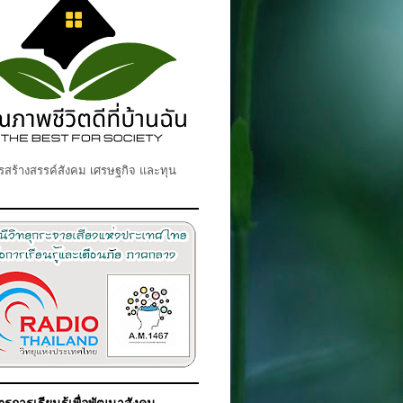
สร้างสรรค์สังคม เศรษฐกิจ และทุน