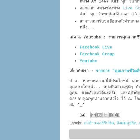
กลาง AM 1467 KHz
ทุก วันพฤ
ออกอากาศทางช่องทาง
Live S
ฉัน"
ทุก วันพฤหัสบดี เวลา 1
สามารถมารับชมย้อนหลังผ่านทา
หนึ่ง...
เพจ & Youtube : รายการคุณภาพชีวิตด
Facebook Live
Facebook Group
Youtube
เกี่ยวกับเรา :
รายการ "คุณภาพชีวิตดีท
ป.ล. หากบทความนี้มีประโยชน์ ฝากช่วยก
คุณประโยชน์... แบ่งปันความรู้ดีๆ กัน
ผู้คน และสังคมได้นะครับ และที่สำคัญสิ่
ขอขอบคุณทุกท่านจากหัวใจ ไว้ ณ โอก
ผม ^_^
Labels:
ต่อต้านคอร์รัปชัน
,
สังคมสุจริต
,