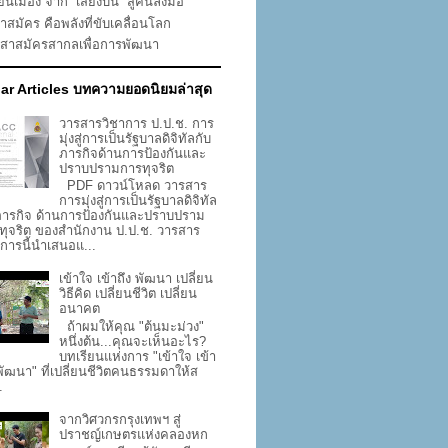
่ยนเมือง จาก “เสียงบ่น” สู่คนลงมือ
าสมัคร คือพลังที่ขับเคลื่อนโลก
าสาสมัครสากลเพื่อการพัฒนา
ar Articles บทความยอดนิยมล่าสุด
วารสารวิชาการ ป.ป.ช. การ
มุ่งสู่การเป็นรัฐบาลดิจิทัลกับ
ภารกิจด้านการป้องกันและ
ปราบปรามการทุจริต
PDF ดาวน์โหลด วารสาร
การมุ่งสู่การเป็นรัฐบาลดิจิทัล
ภารกิจ ด้านการป้องกันและปราบปราม
ทุจริต ของสำนักงาน ป.ป.ช. วารสาร
าการนี้นำเสนอแ...
เข้าใจ เข้าถึง พัฒนา เปลี่ยน
วิธีคิด เปลี่ยนชีวิต เปลี่ยน
อนาคต
ถ้าผมให้คุณ "ต้นมะม่วง"
หนึ่งต้น...คุณจะเห็นอะไร?
บทเรียนแห่งการ "เข้าใจ เข้า
 พัฒนา" ที่เปลี่ยนชีวิตคนธรรมดาให้ส
.
จากวิศวกรกรุงเทพฯ สู่
ปราชญ์เกษตรแห่งคลองหก