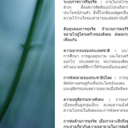
ระบบราชการที่ทุจริต :
ภายในกลไกของ
ต่างๆ ตั้งแต่การติดสินบนไปจนถึงการ
ประโยชน์ส่วนตัว สิ่งนี้ไม่เพียงแต่ดูดก
ความไว้วางใจของสาธารณะต่อสถาบันที่ม
ต้นทุนของการทุจริต จำนวนการคอร์รัปชั
ขยายไปสู่โครงสร้างของสังคม ส่งผลกร
เทียมกัน
ความยากจนของประเทศชาติ :
แนวทาง
การศึกษา การดูแลสุขภาพ และโครงสร้างพ
ออกไป ประเทศต่างๆ พบว่าตนเองติดอ
สร้างอนาคตที่ดีกว่าให้กับพลเมืองของตน
การพังทลายของประชาธิปไตย :
การทุจ
ทัศน์ทางเศรษฐกิจเพื่อประโยชน์ของตน 
และยุติธรรมหมดความหมายเมื่ออิทธิพ
ความอยุติธรรมทางสังคม :
การคอร์รั
เมื่อชนชั้นสูงกลุ่มเล็กๆ สะสมความมั่งคั่
ความไม่สงบในสังคมและการพังทลายข
การต่อต้านการทุจริต เมื่อเราเจาะลึกถึ
กระจ่างเกี่ยวกับความพยายามในการต่อสู้