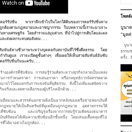
โพสต
รคอร์รัปชั่น พาเราลึกเข้าไปในโลกใต้ดินของการคอร์รัปชั่นทาง
บูนาด
งความถูกต้องตามกฎหมายและอาชญากรรม ในบทความนี้เราจะมาเจาะ
ปชั่นทางเศรษฐกิจ โดยสำรวจแง่มุมต่างๆ ที่นำไปสู่การเติบโตและผล
"มูลค่
ขึ้นและส่งผลกระทบต่อสังคม...
บูนาดา
สัมพันธ์ทางชีวภาพระหว่างบุคคลกับสถาบันที่ไร้ซึ่งศีลธรรม โดย
ธรรมชา
ับดูแล เราจะเปิดดูชั้นต่างๆ เพื่อเผยให้เห็นสายสัมพันธ์อันซับ
ครั้ง...
คอร์รัปชั่นกันนะครับ...
างองค์กรที่ซับซ้อน การสมรู้ร่วมคิดระหว่างธุรกิจกลายเป็นแหล่ง
านแผนการกำหนดราคา การเสนอราคา หรือกลยุทธ์การจัดสรรตลาด
นาจไว้โดยแลกกับการแข่งขันที่ยุติธรรม สิ่งนี้ไม่เพียงแต่ขัดขวาง
งเกินจริงและลดทางเลือกของผู้บริโภคอีกด้วย...
นและสวรรค์นอกชายฝั่งเป็นฉากหลังของเครือข่ายฟอกเงินที่
ฎหมายให้เป็นสินทรัพย์ที่ดูเหมือนถูกกฎหมาย อุตสาหกรรมใต้
เงินที่ซับซ้อน และเจริญรุ่งเรืองจากการสมรู้ร่วมคิดของธนาคาร
ดิจิตอลได้เพิ่มความซับซ้อนอีกชั้นหนึ่ง โดยเสนอเสื้อคลุมที่ไม่
รที่ได้มาอย่างไม่ถูกต้อง...