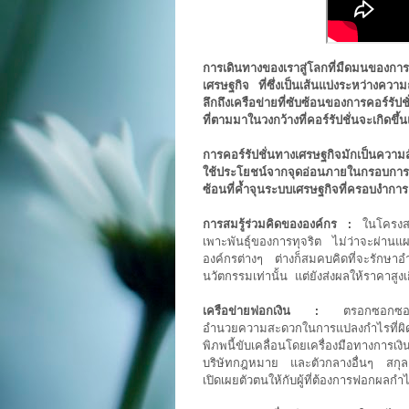
การเดินทางของเราสู่โลกที่มืดมนของกา
เศรษฐกิจ ที่ซึ่งเป็นเส้นแบ่งระหว่า
ลึกถึงเครือข่ายที่ซับซ้อนของการคอร์รั
ที่ตามมาในวงกว้างที่คอร์รัปชั่นจะเกิด
การคอร์รัปชั่นทางเศรษฐกิจมักเป็นความ
ใช้ประโยชน์จากจุดอ่อนภายในกรอบการกำก
ซ้อนที่ค้ำจุนระบบเศรษฐกิจที่ครอบงำการ
การสมรู้ร่วมคิดขององค์กร :
ในโครงสร้
เพาะพันธุ์ของการทุจริต ไม่ว่าจะผ่
องค์กรต่างๆ ต่างก็สมคบคิดที่จะรักษาอำ
นวัตกรรมเท่านั้น แต่ยังส่งผลให้ราคาสู
เครือข่ายฟอกเงิน :
ตรอกซอกซอยมืดม
อำนวยความสะดวกในการแปลงกำไรที่ผิดก
พิภพนี้ขับเคลื่อนโดยเครื่องมือทางการ
บริษัทกฎหมาย และตัวกลางอื่นๆ สกุลเงิน
เปิดเผยตัวตนให้กับผู้ที่ต้องการฟอกผลกำไ