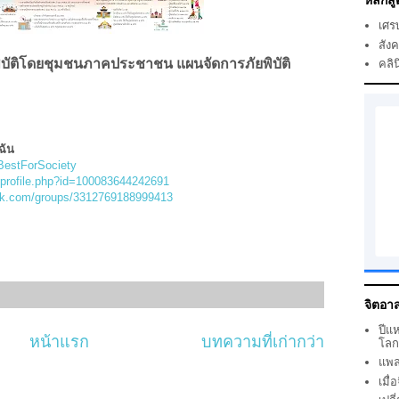
หลักสู
เศร
สัง
บัติโดยชุมชนภาคประชาชน แผนจัดการภัยพิบัติ
คลิน
ฉัน
BestForSociety
/profile.php?id=100083644242691
ok.com/groups/3312769188999413
จิตอาส
ปีแ
หน้าแรก
บทความที่เก่ากว่า
โล
แพล
เมื