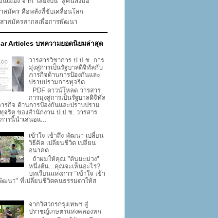
่ยนเมือง จาก “เสียงบ่น” สู่คนลงมือ
าสมัคร คือพลังที่ขับเคลื่อนโลก
าสาสมัครสากลเพื่อการพัฒนา
ar Articles บทความยอดนิยมล่าสุด
วารสารวิชาการ ป.ป.ช. การ
มุ่งสู่การเป็นรัฐบาลดิจิทัลกับ
ภารกิจด้านการป้องกันและ
ปราบปรามการทุจริต
PDF ดาวน์โหลด วารสาร
การมุ่งสู่การเป็นรัฐบาลดิจิทัล
ภารกิจ ด้านการป้องกันและปราบปราม
ทุจริต ของสำนักงาน ป.ป.ช. วารสาร
าการนี้นำเสนอแ...
เข้าใจ เข้าถึง พัฒนา เปลี่ยน
วิธีคิด เปลี่ยนชีวิต เปลี่ยน
อนาคต
ถ้าผมให้คุณ "ต้นมะม่วง"
หนึ่งต้น...คุณจะเห็นอะไร?
บทเรียนแห่งการ "เข้าใจ เข้า
 พัฒนา" ที่เปลี่ยนชีวิตคนธรรมดาให้ส
.
จากวิศวกรกรุงเทพฯ สู่
ปราชญ์เกษตรแห่งคลองหก