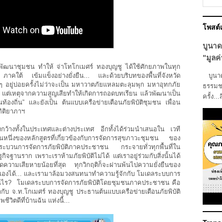
โพสต
บูนาด
"มูลค่
พัฒนาชุมชน ทำให้ จ่าโทโกเมศร์ ทองบุญชู ได้ใช้ศักยภาพในทุก
ใต้ เข้มแข็งอย่างยั่งยืน... และด้วยบริบทของพื้นที่จังหวัด
บูนาดา
 อยู่บ่อยครั้งไม่ว่าจะเป็น มหาวาตภัยแหลมตะลุมพุก มหาอุทกภัย
ธรรมชา
ต่เหตุจากความสูญเสียทำให้เกิดการถอดบทเรียน แล้วพัฒนาเป็น
ครั้ง...
้องถิ่น” และยังเป็น ต้นแบบเครือข่ายเตือนภัยพิบัติชุมชน เพื่อน
กิติยาภาฯ
งกว้างทั้งในประเทศและต่างประเทศ อีกทั้งได้ร่วมนำเสนอใน เวที
หนึ่งของหลักสูตรที่เกี่ยวข้องกับการจัดการสุขภาวะชุมชน ของ
ะบวนการจัดการภัยพิบัติภาคประชาชน กระจายทั่วทุกพื้นที่ใน
ฐานราก เพราะเราห้ามภัยพิบัติไม่ได้ แต่เราอยู่ร่วมกับสิ่งนั้นได้
ความเสียหายน้อยที่สุด ทุกวิกฤติก็จะผ่านพ้นไปความยั่งยืนของ
งตนเองได้... และเรามาล้อมวงสนทนาทำความรู้จักกับ โมเดลระบบการ
นเช่นไร? โมเดลระบบการจัดการภัยพิบัติโดยชุมชนภาคประชาชน คือ
ับ จ.ท.โกเมศร์ ทองบุญชู ประธานต้นแบบเครือข่ายเตือนภัยพิบัติ
ีวิตดีที่บ้านฉัน แห่งนี้...