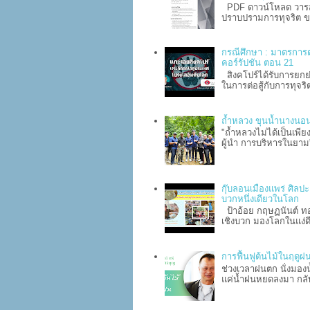
PDF ดาวน์โหลด วารสาร
ปราบปรามการทุจริต ข
กรณีศึกษา : มาตรการต่
คอร์รัปชัน ตอน 21
สิงคโปร์ได้รับการยก
ในการต่อสู้กับการทุจริ
ถ้ำหลวง ขุนน้ำนางนอน
"ถ้ำหลวงไม่ได้เป็นเพีย
ผู้นำ การบริหารในยา
กุ๊บลอนเมืองแพร่ ศิลป
บวกหนึ่งเดียวในโลก
ป้าอ้อย กฤษฏนันต์ ทอง
เชิงบวก มองโลกในแง่ดี
การฟื้นฟูต้นไม้ในฤดูฝน
ช่วงเวลาฝนตก นั่งมองน
แค่น้ำฝนหยดลงมา กลับท