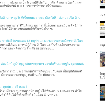
 การมุ่งสู่การเป็นรัฐบาลดิจิทัลกับภารกิจ ด้านการป้องกันและ
องสำนักงาน ป.ป.ช. วารสารวิชาการนี้นำเสนอแ...
แห่ง
อต้านการทุจริตที่เป็นแบบอย่างของสิงคโปร์ | สังคมสุจริต ต้าน
ย่องจากนานาชาติในด้านมาตรการที่แข็งแกร่งและมีประสิทธิภาพ
ต โดยได้รับการจัดอันดับให้เป็นหนึ่งในประเ...
 ภารกิจไร้พรมแดน 13 หมูป่า แสงสว่างความร่วมมือจากทั่วโลก
มนุษ
งสถานที่เกิดเหตุการณ์กู้ภัยระดับโลก แต่เป็นห้องเรียนแห่งภาวะ
มวิกฤต และพลังความร่วมมือของมนุษยช...
ะ หัตถศิลป์ ภูมิปัญญาอันทรงคุณค่า สรรค์สร้างเศรษฐกิจชุมชนพลัง
วิภาวรรณ์ ประธานกลุ่มวิสาหกิจชุมชนกุ๊บลอน เป็นผู้มีทัศนคติ
ใหญ
 มีความความกตัญญู ต่อบ้านเกิด เกิดความ...
ไม่ไ
 | คุยกับ อ.ตรี ตอน 1
้ำฝนที่ร่วงหล่นจากฟากฟ้า อดไม่ได้ที่จะหา เหตุและผลว่า ทำไม
ำให้ต้นไม้ทั้งโลกฟื้นตัว วันนี้ขอนำบทควา...