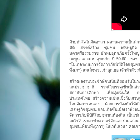
ด้วยหัวใจในจิตอาสา ผสานความเป็นนัก
มิติ สรรค์สร้าง ชุมชน เศรษฐกิจ ภาค
นครศรีธรรมราช มักพบอุทกภัยครั้งใหญ่ๆ
กะทูน และมหาอุทกภัย ปี 59-60 ฯลฯ แ
“โมเดลระบบการจัดการภัยพิบัติโดยชุมชนท
พึ่ง(ภา) สมเด็จพระเจ้าลูกเธอ เจ้าฟ้าพัชร
สร้างผลงานประจักษ์จนเป็นที่ยอมรับในว
สหประชาชาติ รวมถึงบรรจุเข้าเป็นส่วน
สถาบันการศึกษา เพื่อมุ่งเน้นให้ กร
ประเทศไทย สร้างความเข้มแข็งกับเศรษฐกิจ
โดยจัดการตนเอง ด้วยการป้องกันให้เกิด
เศรษฐกิจชุมชน ย่อมเกิดขึ้นเมื่อเราพึ่
จัดการภัยพิบัติโดยชุมชนท้องถิ่น เป็
อะไร? เรามาทำความรู้จักและร่วมเสวนาก
ชุมชนเพื่อนพึ่ง(ภาฯ) ในเวทีเสวนา คุณภาพช