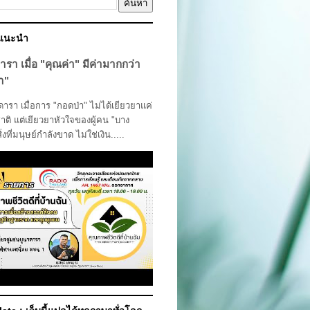
์แนะนำ
ารา เมื่อ "คุณค่า" มีค่ามากกว่า
า"
รา เมื่อการ "กอดป่า" ไม่ได้เยียวยาแค่
ติ แต่เยียวยาหัวใจของผู้คน "บาง
สิ่งที่มนุษย์กำลังขาด ไม่ใช่เงิน.....