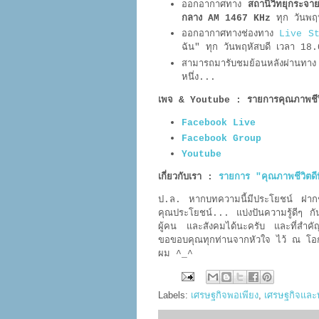
ออกอากาศทาง
สถานีวิทยุกระจาย
กลาง AM 1467 KHz
ทุก วันพฤ
ออกอากาศทางช่องทาง
Live S
ฉัน"
ทุก วันพฤหัสบดี เวลา 1
สามารถมารับชมย้อนหลังผ่านทา
หนึ่ง...
เพจ & Youtube : รายการคุณภาพชีวิตด
Facebook Live
Facebook Group
Youtube
เกี่ยวกับเรา :
รายการ "คุณภาพชีวิตดีท
ป.ล. หากบทความนี้มีประโยชน์ ฝากช่วยก
คุณประโยชน์... แบ่งปันความรู้ดีๆ กัน
ผู้คน และสังคมได้นะครับ และที่สำคัญสิ่
ขอขอบคุณทุกท่านจากหัวใจ ไว้ ณ โอก
ผม ^_^
Labels:
เศรษฐกิจพอเพียง
,
เศรษฐกิจและ