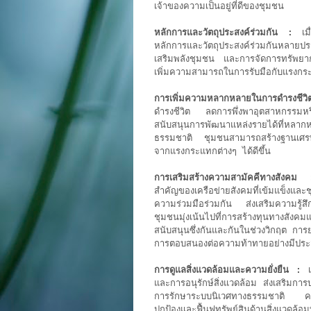
เจ้าของความเป็นอยู่ที่ดีของชุมชน
หลักการและวัตถุประสงค์ร่วมกัน :
เมื
หลักการและวัตถุประสงค์ร่วมกันหลาย
เสริมพลังชุมชน และการจัดการทรัพยาก
เพิ่มความสามารถในการรับมือกับแรงกร
การเพิ่มความหลากหลายในการดำรงชีว
ดำรงชีวิต ลดการพึ่งพาอุตสาหกรรมห
สนับสนุนการพัฒนาแหล่งรายได้ที่หลาก
ธรรมชาติ ชุมชนสามารถสร้างฐานเศรษฐก
จากแรงกระแทกต่างๆ ได้ดีขึ้น
การเสริมสร้างความสามัคคีทางสังคม 
สำคัญของเครือข่ายสังคมที่เข้มแข็งแล
ความร่วมมือร่วมกัน ส่งเสริมความรู้สึ
ชุมชนมุ่งเน้นไปที่การสร้างทุนทาง
สนับสนุนซึ่งกันและกันในช่วงวิกฤต กา
การตอบสนองต่อความท้าทายอย่างมีประส
การดูแลสิ่งแวดล้อมและความยั่งยืน :
เศ
และการอนุรักษ์สิ่งแวดล้อม ส่งเสริมกา
การรักษาระบบนิเวศทางธรรมชาติ ความย
ปกป้องและฟื้นฟูทรัพย์สินด้านสิ่งแว