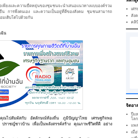
หลักสู
พอเพียงและความยืดหยุ่นของชุมชนจะนำเสนอแนวทางแบบองค์รวม
เศร
งยืน การพึ่งตนเอง และความเป็นอยู่ที่ดีของสังคม ชุมชนสามารถ
สัง
ดล้อมเติบโตไปด้วยกัน
คลิน
นฉัน
จิตอาส
ปีแ
นำคุณไปสัมผัสกับ อัตลักษณ์ท้องถิ่น ภูมิปัญญาไทย เศรษฐกิจพอ
โล
ราชญ์ชาวบ้าน เพื่อเป็นพลังสรรค์สร้าง คุณภาพชีวิตทีดี อย่าง
แพล
เมื