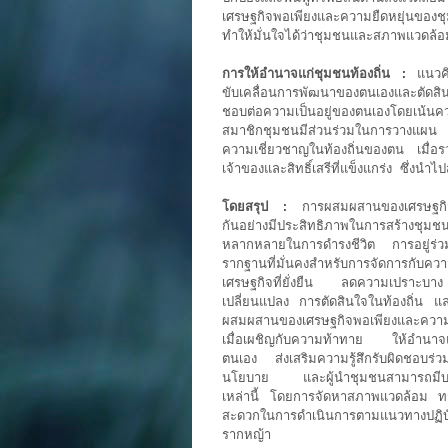
เศรษฐกิจพอเพียงและความยืดหยุ่นของชุ
ทำให้มั่นใจได้ว่าชุมชนและสภาพแวดล้
การให้อำนาจแก่ชุมชนท้องถิ่น :
แนวคิด
ขับเคลื่อนการพัฒนาของตนเองและตัดสินใ
ชอบต่อความเป็นอยู่ของตนเองโดยเน้นค
สมาชิกชุมชนมีส่วนร่วมในการวางแผน
ความเชี่ยวชาญในท้องถิ่นของตน เมื่อร
เจ้าของและสิทธิ์เสรีที่แข็งแกร่ง ซึ่งนำไปส
โดยสรุป :
การผสมผสานของเศรษฐกิจพ
กันอย่างมีประสิทธิภาพในการสร้างชุมชน
หลากหลายในการดำรงชีวิต การอยู่ร่ว
รากฐานที่มั่นคงสำหรับการจัดการกั
เศรษฐกิจที่ยั่งยืน ลดความเปราะบาง 
เปลี่ยนแปลง การตัดสินใจในท้องถิ่น แ
ผสมผสานของเศรษฐกิจพอเพียงและความยื
เมื่อเผชิญกับความท้าทาย ให้อำนาจแ
ตนเอง ส่งเสริมความรู้สึกรับผิดชอบ
นโยบาย และผู้นำชุมชนสามารถมีบทบ
เหล่านี้ โดยการจัดหาสภาพแวดล้อม ทรั
สะดวกในการดำเนินการตามแนวทางปฏิบัติ
รากหญ้า