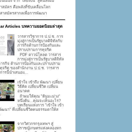
่ยนเมือง จาก “เสียงบ่น” สู่คนลงมือ
าสมัคร คือพลังที่ขับเคลื่อนโลก
าสาสมัครสากลเพื่อการพัฒนา
ar Articles บทความยอดนิยมล่าสุด
วารสารวิชาการ ป.ป.ช. การ
มุ่งสู่การเป็นรัฐบาลดิจิทัลกับ
ภารกิจด้านการป้องกันและ
ปราบปรามการทุจริต
PDF ดาวน์โหลด วารสาร
การมุ่งสู่การเป็นรัฐบาลดิจิทัล
ภารกิจ ด้านการป้องกันและปราบปราม
ทุจริต ของสำนักงาน ป.ป.ช. วารสาร
าการนี้นำเสนอแ...
เข้าใจ เข้าถึง พัฒนา เปลี่ยน
วิธีคิด เปลี่ยนชีวิต เปลี่ยน
อนาคต
ถ้าผมให้คุณ "ต้นมะม่วง"
หนึ่งต้น...คุณจะเห็นอะไร?
บทเรียนแห่งการ "เข้าใจ เข้า
 พัฒนา" ที่เปลี่ยนชีวิตคนธรรมดาให้ส
.
จากวิศวกรกรุงเทพฯ สู่
ปราชญ์เกษตรแห่งคลองหก