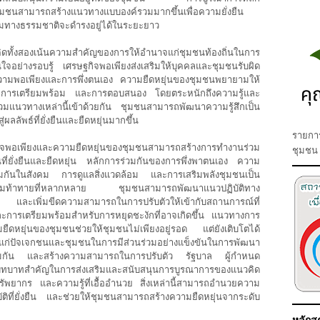
มชนสามารถสร้างแนวทางแบบองค์รวมมากขึ้นเพื่อความยั่งยืน
อมทางธรรมชาติจะดำรงอยู่ได้ในระยะยาว
ทั้งสองเน้นความสำคัญของการให้อำนาจแก่ชุมชนท้องถิ่นในการ
จอย่างรอบรู้ เศรษฐกิจพอเพียงส่งเสริมให้บุคคลและชุมชนรับผิด
วามพอเพียงและการพึ่งตนเอง ความยืดหยุ่นของชุมชนพยายามให้
 การเตรียมพร้อม และการตอบสนอง โดยตระหนักถึงความรู้และ
วมแนวทางเหล่านี้เข้าด้วยกัน ชุมชนสามารถพัฒนาความรู้สึกเป็น
ู่ผลลัพธ์ที่ยั่งยืนและยืดหยุ่นมากขึ้น
รายการ
อเพียงและความยืดหยุ่นของชุมชนสามารถสร้างการทำงานร่วม
ชุมชน
ที่ยั่งยืนและยืดหยุ่น หลักการร่วมกันของการพึ่งพาตนเอง ความ
มกันในสังคม การดูแลสิ่งแวดล้อม และการเสริมพลังชุมชนเป็น
บความท้าทายที่หลากหลาย ชุมชนสามารถพัฒนาแนวปฏิบัติทาง
และเพิ่มขีดความสามารถในการปรับตัวให้เข้ากับสถานการณ์ที่
ละการเตรียมพร้อมสำหรับการหยุดชะงักที่อาจเกิดขึ้น แนวทางการ
ดหยุ่นของชุมชนช่วยให้ชุมชนไม่เพียงอยู่รอด แต่ยังเติบโตได้
ก่ปัจเจกชนและชุมชนในการมีส่วนร่วมอย่างแข็งขันในการพัฒนา
ร่วมกัน และสร้างความสามารถในการปรับตัว รัฐบาล ผู้กำหนด
าทสำคัญในการส่งเสริมและสนับสนุนการบูรณาการของแนวคิด
พยากร และความรู้ที่เอื้ออำนวย สิ่งเหล่านี้สามารถอำนวยความ
ที่ยั่งยืน และช่วยให้ชุมชนสามารถสร้างความยืดหยุ่นจากระดับ