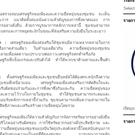
Transl
Selec
่อตรวจสอบเศรษฐกิจพอเพียงและความยืดหยุ่นของชุมชน จะเห็น
ประการ แนวคิดทั้งสองเน้นความสำคัญของการพึ่งพาตนเอง การ
รายกา
รอย่างยั่งยืน ด้วยการบูรณาการหลักการเหล่านี้ ชุมชนสามารถ
ะแทกและการหยุดชะงักในขณะที่ส่งเสริมความยั่งยืนในระยะยาว
ิต :
เศรษฐกิจพอเพียงส่งเสริมให้ชุมชนมีความหลากหลายในการ
รือภาคส่วนเดียว ในทำนองเดียวกัน ความยืดหยุ่นของชุมชน
หลายเพื่อลดความเปราะบางต่อภาวะเศรษฐกิจตกต่ำหรือภัย
ิจที่แข็งแกร่งและปรับตัวได้ ทำให้พวกเขาต้านทานและฟื้นตัว
:
ทั้งเศรษฐกิจพอเพียงและชุมชนยืนหยัดได้ต้องตระหนักถึงความ
ะชุมชนที่เหนียวแน่น เศรษฐกิจพอเพียงส่งเสริมการตัดสินใจและ
กรับผิดชอบร่วมกันและการพึ่งพาซึ่งกันและกัน ความยืดหยุ่นของ
สังคมและความไว้วางใจภายในชุมชน ทำให้ชุมชนสามารถระดมและ
รยอมรับหลักการเหล่านี้ร่วมกัน ชุมชนสามารถเพิ่มความสามารถใน
ิทธิภาพและเสริมสร้างความยืดหยุ่นโดยรวม
เปิดมุ
รษฐกิจพอเพียงให้ความสำคัญกับการจัดการทรัพยากรอย่างยั่งยืน
รายการ
รบริโภคอย่างรับผิดชอบ การใช้ทรัพยากรอย่างมีประสิทธิภาพ และ
ืดหยุ่นของชุมชนแบ่งปันวัตถุประสงค์เหล่านี้โดยสนับสนุนการ
ดล้อมที่สนับสนุนความเป็นอยู่ที่ดีของชุมชน การบูรณาการหลัก