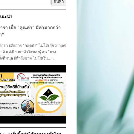
์แนะนำ
ารา เมื่อ "คุณค่า" มีค่ามากกว่า
า"
รา เมื่อการ "กอดป่า" ไม่ได้เยียวยาแค่
ติ แต่เยียวยาหัวใจของผู้คน "บาง
สิ่งที่มนุษย์กำลังขาด ไม่ใช่เงิน.....