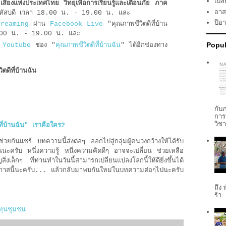
เปลี
เสียงแห่งประเทศไทย วิทยุเพื่อการเรียนรู้และเตือนภัย ภาค
อาส
หัสบดี เวลา 18.00 น. - 19.00 น. และ
ปีอ
treaming
ผ่าน
Facebook Live
"คุณภาพชีวิตดีที่บ้าน
8.00 น. - 19.00 น.
และ
Popul
ง
Youtube
ช่อง "
คุณภาพชีวิตดีที่บ้านฉัน
" ได้อีกช่องทาง
ีที่บ้านฉัน
กับ
การ
วิช
ี่บ้านฉัน" เราคือใคร?
ันแชร์ บทความนี้ส่งต่อๆ ออกไปสู่กลุ่มผู้คนวงกว้างให้ได้รับ
นะครับ หนึ่งความรู้ หนึ่งความคิดดีๆ อาจจะเปลี่ยน ช่วยเหลือ
งเล็กๆ ที่ท่านทำในวันนี้สามารถเปลี่ยนแปลงโลกนี้ให้ดียิ่งขึ้นได้
าสนี้นะครับ... แล้วกลับมาพบกันใหม่ในบทความต่อๆไปนะครับ
ถึง
ร้า..
ทุนชุมชน