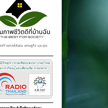
สร้างสรรค์สังคม เศรษฐกิจ และทุน