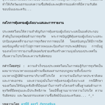
ทำให้เกิดวัฒนธรรมแห่งความซื่อสัตย์และพฤติกรรมองค์กรที่มีความรับผิด
ชอบนั่นเองนะครับ...
กลไกการคุ้มครองผู้แจ้งเบาะแสและการรายงาน
ประเทศสวีเดนให้ความสำคัญกับการคุ้มครองผู้แจ้งเบาะแสเป็นองค์ประกอบ
สำคัญในกลยุทธ์ต่อต้านการทุจริต พระราชบัญญัติคุ้มครองผู้แจ้งเบาะแสจะ
ปกป้องบุคคลที่รายงานการทุจริตจากการตอบโต้ โดยสนับสนุนให้มีการเปิด
เผยข้อมูลที่อาจนำไปสู่การตรวจพบและป้องกันการประพฤติมิชอบ การมีอยู่
ของกลไกการรายงานที่ปลอดภัยช่วยเสริมสร้างความมุ่งมั่นของประเทศใน
เรื่องความโปร่งใสและความรับผิดชอบ
กล่าวโดยสรุป :
ความสำเร็จของประเทศสวีเดนในการต่อสู้กับการทุจริตเป็น
ผลมาจากแนวทางแบบองค์รวมที่ผสมผสานกรอบกฎหมายที่แข็งแกร่ง
แนวทางปฏิบัติด้านธรรมาภิบาลที่โปร่งใส ความร่วมมือกับภาคประชาสังคม
และภาคเอกชน และความมุ่งมั่นในการคุ้มครองผู้แจ้งเบาะแส กรณีศึกษา
ของสวีเดนให้ข้อมูลเชิงลึกที่มีคุณค่าในการสร้างโครงสร้างพื้นฐานต่อต้านการ
ทุจริตที่ยืดหยุ่นและมีประสิทธิภาพ โดยมีพื้นฐานมาจากความโปร่งใส ความ
รับผิดชอบ และวัฒนธรรมแห่งความซื่อสัตย์นั่นเองนะครับผม... ^_^
บทความโดย
ครูพี่ลี ดลรวี ภัทรกุลพิมล