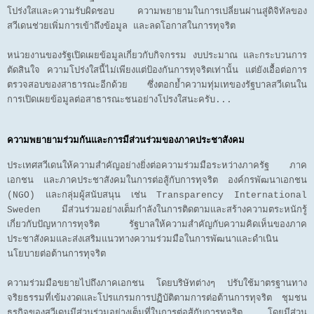
โปร่งใสและความรับผิดชอบ ความพยายามในการเปลี่ยนผ่านสู่ดิจิทัลของ
สวีเดนช่วยเพิ่มการเข้าถึงข้อมูล และลดโอกาสในการทุจริต
หน่วยงานของรัฐเปิดเผยข้อมูลเกี่ยวกับกิจกรรม งบประมาณ และกระบวนการ
ตัดสินใจ ความโปร่งใสนี้ไม่เพียงแต่ป้องกันการทุจริตเท่านั้น แต่ยังเอื้อต่อการ
ตรวจสอบของสาธารณะอีกด้วย ซึ่งตอกย้ำความทุ่มเทของรัฐบาลสวีเดนใน
การเปิดเผยข้อมูลต่อสาธารณะชนอย่างโปรงใสนะครับ...
ความพยายามร่วมกันและการมีส่วนร่วมของภาคประชาสังคม
ประเทศสวีเดนให้ความสำคัญอย่างยิ่งต่อความร่วมมือระหว่างภาครัฐ ภาค
เอกชน และภาคประชาสังคมในการต่อสู้กับการทุจริต องค์กรพัฒนาเอกชน
(NGO) และกลุ่มผู้สนับสนุน เช่น Transparency International
Sweden มีส่วนร่วมอย่างเต็มกำลังในการติดตามและสร้างความตระหนักรู้
เกี่ยวกับปัญหาการทุจริต รัฐบาลให้ความสำคัญกับความคิดเห็นของภาค
ประชาสังคมและส่งเสริมแนวทางความร่วมมือในการพัฒนาและดำเนิน
นโยบายต่อต้านการทุจริต
ความร่วมมือขยายไปถึงภาคเอกชน โดยบริษัทต่างๆ ปรับใช้มาตรฐานทาง
จริยธรรมที่เข้มงวดและโปรแกรมการปฏิบัติตามการต่อต้านการทุจริต ชุมชน
ธุรกิจของสวีเดนมีส่วนร่วมอย่างเต็มที่ในการต่อสู้กับการทุจริต โดยมีส่วน