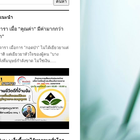
์แนะนำ
ารา เมื่อ "คุณค่า" มีค่ามากกว่า
า"
รา เมื่อการ "กอดป่า" ไม่ได้เยียวยาแค่
ติ แต่เยียวยาหัวใจของผู้คน "บาง
สิ่งที่มนุษย์กำลังขาด ไม่ใช่เงิน.....