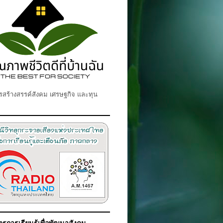
สร้างสรรค์สังคม เศรษฐกิจ และทุน