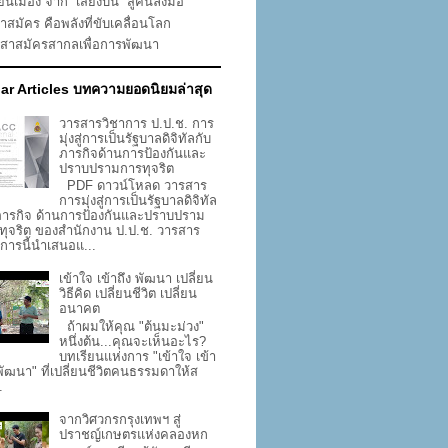
่ยนเมือง จาก “เสียงบ่น” สู่คนลงมือ
าสมัคร คือพลังที่ขับเคลื่อนโลก
าสาสมัครสากลเพื่อการพัฒนา
ar Articles บทความยอดนิยมล่าสุด
วารสารวิชาการ ป.ป.ช. การ
มุ่งสู่การเป็นรัฐบาลดิจิทัลกับ
ภารกิจด้านการป้องกันและ
ปราบปรามการทุจริต
PDF ดาวน์โหลด วารสาร
การมุ่งสู่การเป็นรัฐบาลดิจิทัล
ภารกิจ ด้านการป้องกันและปราบปราม
ทุจริต ของสำนักงาน ป.ป.ช. วารสาร
าการนี้นำเสนอแ...
เข้าใจ เข้าถึง พัฒนา เปลี่ยน
วิธีคิด เปลี่ยนชีวิต เปลี่ยน
อนาคต
ถ้าผมให้คุณ "ต้นมะม่วง"
หนึ่งต้น...คุณจะเห็นอะไร?
บทเรียนแห่งการ "เข้าใจ เข้า
 พัฒนา" ที่เปลี่ยนชีวิตคนธรรมดาให้ส
.
จากวิศวกรกรุงเทพฯ สู่
ปราชญ์เกษตรแห่งคลองหก