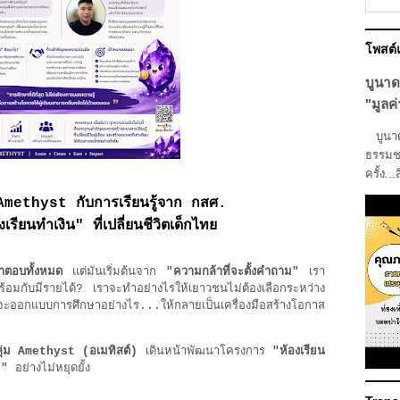
โพสต
บูนาด
"มูลค่
บูนาดา
ธรรมชา
ครั้ง...
Amethyst กับการเรียนรู้จาก กสศ.
งเรียนทำเงิน" ที่เปลี่ยนชีวิตเด็กไทย
ากคำตอบทั้งหมด
แต่มันเริ่มต้นจาก
"ความกล้าที่จะตั้งคำถาม"
เรา
ร้อมกับมีรายได้? เราจะทำอย่างไรให้เยาวชนไม่ต้องเลือกระหว่าง
กแบบการศึกษาอย่างไร...ให้กลายเป็นเครื่องมือสร้างโอกาส
ลุ่ม Amethyst (อเมทิสต์)
เดินหน้าพัฒนาโครงการ
"ห้องเรียน
)"
อย่างไม่หยุดยั้ง