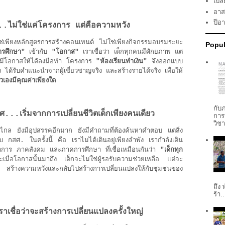
เปลี
อาส
ปีอ
...ไม่ใช่แค่โครงการ แต่คือความหวัง
ใช่เพียงหลักสูตรการสร้างคอนเทนต์ ไม่ใช่เพียงกิจกรรมอบรมระยะ
Popul
ารศึกษา"
เข้ากับ
"โอกาส"
เราเชื่อว่า เด็กทุกคนมีศักยภาพ แต่
่มีโอกาสให้ได้ลงมือทำ โครงการ
"ห้องเรียนทำเงิน"
จึงออกแบบ
ิง ได้รับคำแนะนำจากผู้เชี่ยวชาญจริง และสร้างรายได้จริง เพื่อให้
เองมีคุณค่าเพียงใด
กับ
...เริ่มจากการเปลี่ยนชีวิตเด็กเพียงคนเดียว
การ
วิช
ล ยังมีอุปสรรคอีกมาก ยังมีคำถามที่ต้องค้นหาคำตอบ แต่สิ่ง
พบ กสศ. ในครั้งนี้ คือ เราไม่ได้เดินอยู่เพียงลำพัง เรากำลังเดิน
ิชาการ ภาคสังคม และภาคการศึกษา ที่เชื่อเหมือนกันว่า
"เด็กทุก
ะเมื่อโอกาสนั้นมาถึง เด็กจะไม่ใช่ผู้รอรับความช่วยเหลือ แต่จะ
้ สร้างความหวังและกลับไปสร้างการเปลี่ยนแปลงให้กับชุมชนของ
ถึง
ร้า..
่เราเชื่อว่าจะสร้างการเปลี่ยนแปลงครั้งใหญ่