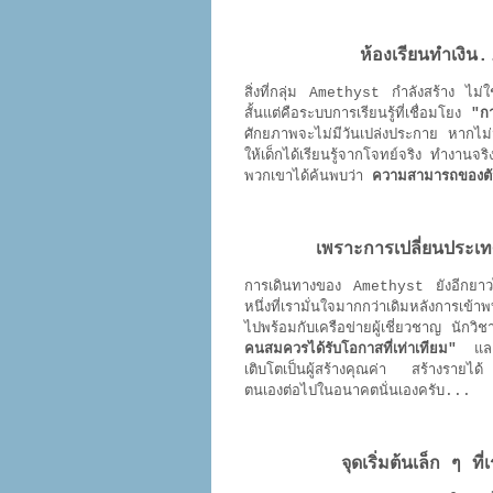
ห้องเรียนทำเงิน
สิ่งที่กลุ่ม Amethyst กำลังสร้าง ไม่
สั้นแต่คือระบบการเรียนรู้ที่เชื่อมโยง
"ก
ศักยภาพจะไม่มีวันเปล่งประกาย หากไม
ให้เด็กได้เรียนรู้จากโจทย์จริง ทำงานจร
พวกเขาได้ค้นพบว่า
ความสามารถของตัว
เพราะการเปลี่ยนประเทศ
การเดินทางของ Amethyst ยังอีกยาวไก
หนึ่งที่เรามั่นใจมากกว่าเดิมหลังการเข้า
ไปพร้อมกับเครือข่ายผู้เชี่ยวชาญ นักว
คนสมควรได้รับโอกาสที่เท่าเทียม"
แล
เติบโตเป็นผู้สร้างคุณค่า สร้างรายได
ตนเองต่อไปในอนาคตนั่นเองครับ...
จุดเริ่มต้นเล็ก ๆ ที