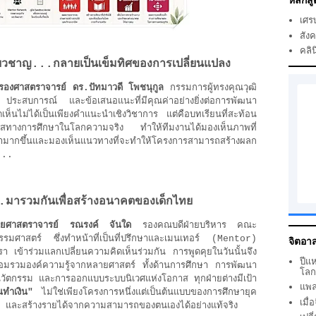
หลักสู
เศร
สัง
คลิน
ี่ยวชาญ...กลายเป็นเข็มทิศของการเปลี่ยนแปลง
รองศาสตราจารย์ ดร.ปัทมาวดี โพชนุกูล
กรรมการผู้ทรงคุณวุฒิ
ประสบการณ์ และข้อเสนอแนะที่มีคุณค่าอย่างยิ่งต่อการพัฒนา
เห็นไม่ได้เป็นเพียงคำแนะนำเชิงวิชาการ แต่คือบทเรียนที่สะท้อน
กาสทางการศึกษาในโลกความจริง ทำให้ทีมงานได้มองเห็นภาพที่
ามากขึ้นและมองเห็นแนวทางที่จะทำให้โครงการสามารถสร้างผลก
บ...
..มารวมกันเพื่อสร้างอนาคตของเด็กไทย
ช่วยศาสตราจารย์ รณรงค์ จันใด
รองคณบดีฝ่ายบริหาร คณะ
รมศาสตร์ ซึ่งทำหน้าที่เป็นที่ปรึกษาและเมนเทอร์ (Mentor)
จิตอาส
รา
เข้าร่วมแลกเปลี่ยนความคิดเห็นร่วมกัน การพูดคุยในวันนั้นจึง
ปีแ
หลอมรวมองค์ความรู้จากหลายศาสตร์ ทั้งด้านการศึกษา การพัฒนา
โล
ัตกรรม และการออกแบบระบบนิเวศแห่งโอกาส ทุกฝ่ายต่างมีเป้า
แพล
นทำเงิน"
ไม่ใช่เพียงโครงการหนึ่งแต่เป็นต้นแบบของการศึกษายุค
เมื
ภาพ และสร้างรายได้จากความสามารถของตนเองได้อย่างแท้จริง