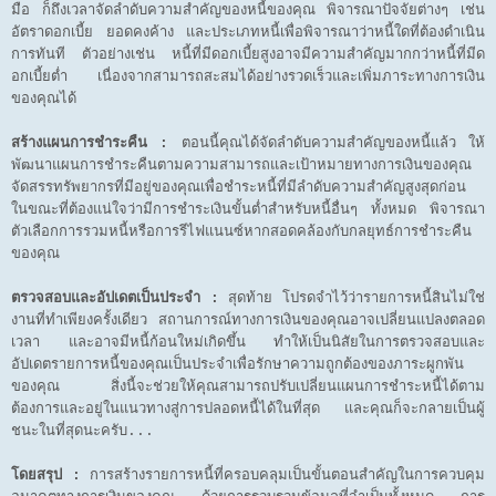
มือ ก็ถึงเวลาจัดลำดับความสำคัญของหนี้ของคุณ พิจารณาปัจจัยต่างๆ เช่น
อัตราดอกเบี้ย ยอดคงค้าง และประเภทหนี้เพื่อพิจารณาว่าหนี้ใดที่ต้องดำเนิน
การทันที ตัวอย่างเช่น หนี้ที่มีดอกเบี้ยสูงอาจมีความสำคัญมากกว่าหนี้ที่มีด
อกเบี้ยต่ำ เนื่องจากสามารถสะสมได้อย่างรวดเร็วและเพิ่มภาระทางการเงิน
ของคุณได้
สร้างแผนการชำระคืน :
ตอนนี้คุณได้จัดลำดับความสำคัญของหนี้แล้ว ให้
พัฒนาแผนการชำระคืนตามความสามารถและเป้าหมายทางการเงินของคุณ
จัดสรรทรัพยากรที่มีอยู่ของคุณเพื่อชำระหนี้ที่มีลำดับความสำคัญสูงสุดก่อน
ในขณะที่ต้องแน่ใจว่ามีการชำระเงินขั้นต่ำสำหรับหนี้อื่นๆ ทั้งหมด พิจารณา
ตัวเลือกการรวมหนี้หรือการรีไฟแนนซ์หากสอดคล้องกับกลยุทธ์การชำระคืน
ของคุณ
ตรวจสอบและอัปเดตเป็นประจำ :
สุดท้าย โปรดจำไว้ว่ารายการหนี้สินไม่ใช่
งานที่ทำเพียงครั้งเดียว สถานการณ์ทางการเงินของคุณอาจเปลี่ยนแปลงตลอด
เวลา และอาจมีหนี้ก้อนใหม่เกิดขึ้น ทำให้เป็นนิสัยในการตรวจสอบและ
อัปเดตรายการหนี้ของคุณเป็นประจำเพื่อรักษาความถูกต้องของภาระผูกพัน
ของคุณ สิ่งนี้จะช่วยให้คุณสามารถปรับเปลี่ยนแผนการชำระหนี้ได้ตาม
ต้องการและอยู่ในแนวทางสู่การปลอดหนี้ได้ในที่สุด และคุณก็จะกลายเป็นผู้
ชนะในที่สุดนะครับ...
โดยสรุป :
การสร้างรายการหนี้ที่ครอบคลุมเป็นขั้นตอนสำคัญในการควบคุม