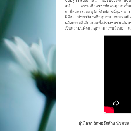
ขยับสู่การเป็นกำนัน พี่อ้อยจึงได้ใกล
แม่ ความเอื้ออาทรต่อคนทุกชนชั้นและคว
อาชีพและร่วมอนุรักษ์อัตลักษณ์ชุมชน เร
พี่อ้อย นำพาวิสาหกิจชุมชน กลุ่มทอเสื
นวัตกรรมสีเขียวรวมทั้งสร้างชุมชนเข
เป็นสถาบันพัฒนาอุตสาหกรรมสิ่งทอ 
อุ่นไอรัก ถักทออัตลักษณ์ชุมชน 