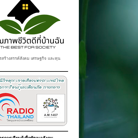
สร้างสรรค์สังคม เศรษฐกิจ และทุน