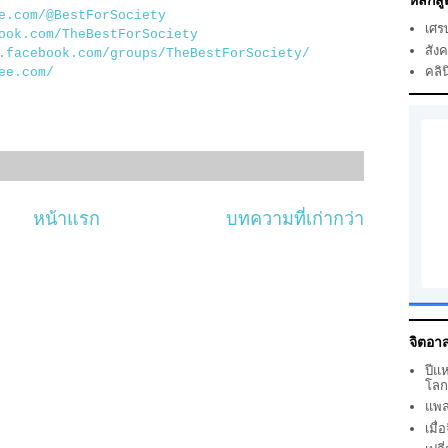
หลักสู
e.com/@BestForSociety
เศร
ook.com/TheBestForSociety
สัง
.facebook.com/groups/TheBestForSociety/
คลิน
ee.com/
หน้าแรก
บทความที่เก่ากว่า
จิตอาส
ปีแ
โล
แพล
เมื