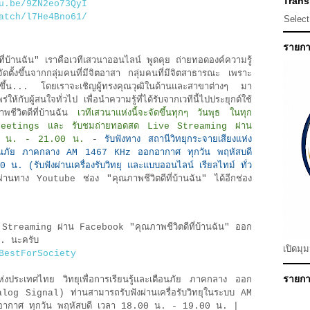
Transl
u.be/9ZN2eo73QyI
atch/l7He4Bno61/
Selec
รายกา
่บ้านฉัน" เราคือเวทีเสวนาออนไลน์ พูดคุย ถ่ายทอดองค์ความรู้
ัดตั้งขึ้นจากกลุ่มคนที่มีจิตอาสา กลุ่มคนที่มีจิตสาธารณะ เพราะ
่ดีขึ้น... โดยเราจะเชิญผู้ทรงคุณวุฒิในด้านและสาขาต่างๆ มา
ห้กับผู้สนใจทั่วไป เพื่อนำความรู้ที่ได้รับจากเวทีนี้ไปประยุกต์ใช้
วิตดีที่บ้านฉัน
เวทีเสวนาแห่งนี้จะจัดขึ้นทุกๆ วันพุธ ในทุก
 Meetings และ รับชมถ่ายทอดสด Live Streaming ผ่าน
0 น. - 21.00 น.
-
รับฟังทาง สถานีวิทยุกระจายเสียงแห่ง
ะเตือนภัย ภาคกลาง AM 1467 KHz ออกอากาศ ทุกวัน พฤหัสบดี
(รับฟังผ่านเครื่องรับวิทยุ และแบบออนไลน์ เรียลไทม์ ทั่ว
านทาง Youtube ช่อง "คุณภาพชีวิตดีที่บ้านฉัน" ได้อีกช่อง
 Streaming ผ่าน Facebook "คุณภาพชีวิตดีที่บ้านฉัน" ออก
. นะครับ
เปิดมุ
BestForSociety
รายการ
แห่งประเทศไทย วิทยุเพื่อการเรียนรู้และเตือนภัย ภาคกลาง ออก
g Signal) ท่านสามารถรับฟังผ่านเครื่อรับวิทยุในระบบ AM
อากาศ ทุกวัน พฤหัสบดี เวลา 18.00 น. - 19.00 น. |