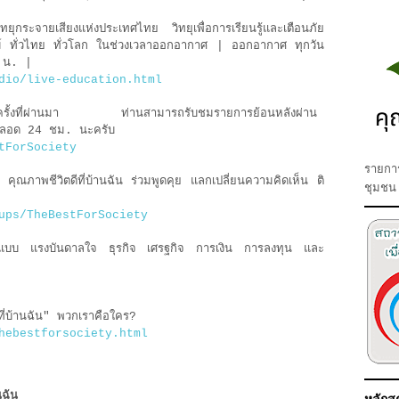
ทยุกระจายเสียงแห่งประเทศไทย วิทยุเพื่อการเรียนรู้และเตือนภัย
์ ทั่วไทย ทั่วโลก ในช่วงเวลาออกอากาศ | ออกอากาศ ทุกวัน
 น. |
dio/live-education.html
ต่ละครั้งที่ผ่านมา ท่านสามารถรับชมรายการย้อนหลังผ่าน
 ตลอด 24 ชม. นะครับ
tForSociety
รายการ
 คุณภาพชีวิตดีที่บ้านฉัน ร่วมพูดคุย แลกเปลี่ยนความคิดเห็น ติ
ชุมชน
ups/TheBestForSociety
ต้นแบบ แรงบันดาลใจ ธุรกิจ เศรฐกิจ การเงิน การลงทุน และ
ที่บ้านฉัน" พวกเราคือใคร?
hebestforsociety.html
นฉัน