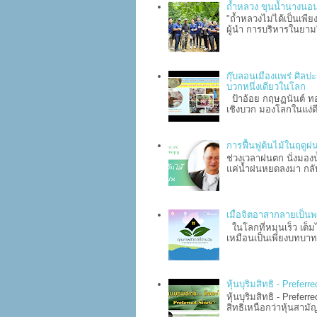
ถ้ำหลวง ขุนน้ำนางนอน
"ถ้ำหลวงไม่ได้เป็นเพีย
ผู้นำ การบริหารในยา
กุ๊บลอนเมืองแพร่ ศิลป
บวกหนึ่งเดียวในโลก
ป้าอ้อย กฤษฏนันต์ ทอง
เชิงบวก มองโลกในแง่ดี
การฟื้นฟูต้นไม้ในฤดูฝน
ช่วงเวลาฝนตก นั่งมองน
แค่น้ำฝนหยดลงมา กลับท
เมื่อจิตอาสากลายเป็นพ
ในโลกที่หมุนเร็ว เต
เหมือนเป็นเพียงบทบาทเ
หุ้นบุริมสิทธิ - Prefe
หุ้นบุริมสิทธิ - Prefe
สิทธิเหนือกว่าหุ้นสามัญท