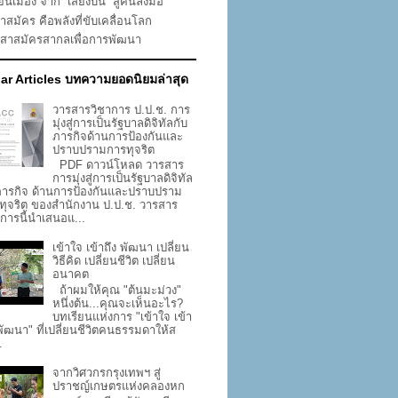
่ยนเมือง จาก “เสียงบ่น” สู่คนลงมือ
าสมัคร คือพลังที่ขับเคลื่อนโลก
าสาสมัครสากลเพื่อการพัฒนา
ar Articles บทความยอดนิยมล่าสุด
วารสารวิชาการ ป.ป.ช. การ
มุ่งสู่การเป็นรัฐบาลดิจิทัลกับ
ภารกิจด้านการป้องกันและ
ปราบปรามการทุจริต
PDF ดาวน์โหลด วารสาร
การมุ่งสู่การเป็นรัฐบาลดิจิทัล
ภารกิจ ด้านการป้องกันและปราบปราม
ทุจริต ของสำนักงาน ป.ป.ช. วารสาร
าการนี้นำเสนอแ...
เข้าใจ เข้าถึง พัฒนา เปลี่ยน
วิธีคิด เปลี่ยนชีวิต เปลี่ยน
อนาคต
ถ้าผมให้คุณ "ต้นมะม่วง"
หนึ่งต้น...คุณจะเห็นอะไร?
บทเรียนแห่งการ "เข้าใจ เข้า
 พัฒนา" ที่เปลี่ยนชีวิตคนธรรมดาให้ส
.
จากวิศวกรกรุงเทพฯ สู่
ปราชญ์เกษตรแห่งคลองหก