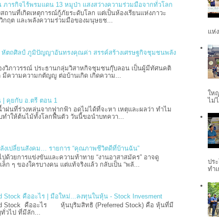
 ภารกิจไร้พรมแดน 13 หมูป่า แสงสว่างความร่วมมือจากทั่วโลก
งสถานที่เกิดเหตุการณ์กู้ภัยระดับโลก แต่เป็นห้องเรียนแห่งภาวะ
มวิกฤต และพลังความร่วมมือของมนุษยช...
แห่ง
ะ หัตถศิลป์ ภูมิปัญญาอันทรงคุณค่า สรรค์สร้างเศรษฐกิจชุมชนพลัง
วิภาวรรณ์ ประธานกลุ่มวิสาหกิจชุมชนกุ๊บลอน เป็นผู้มีทัศนคติ
 มีความความกตัญญู ต่อบ้านเกิด เกิดความ...
ใหญ
ไม่ไ
 | คุยกับ อ.ตรี ตอน 1
้ำฝนที่ร่วงหล่นจากฟากฟ้า อดไม่ได้ที่จะหา เหตุและผลว่า ทำไม
ำให้ต้นไม้ทั้งโลกฟื้นตัว วันนี้ขอนำบทควา...
ลังเปลี่ยนสังคม… รายการ “คุณภาพชีวิตดีที่บ้านฉัน”
็มไปด้วยการแข่งขันและความท้าทาย “งานอาสาสมัคร” อาจดู
ประ
ล็ก ๆ ของใครบางคน แต่แท้จริงแล้ว กลับเป็น “พลั...
ทำเ
rred Stock คืออะไร | มือใหม่...ลงทุนในหุ้น - Stock Invesment
rred Stock คืออะไร หุ้นบุริมสิทธิ (Preferred Stock) คือ หุ้นที่มี
ั่วไป ที่มีลัก...