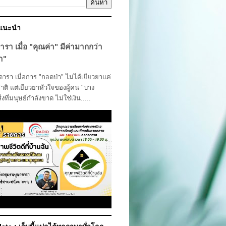
์แนะนำ
ารา เมื่อ "คุณค่า" มีค่ามากกว่า
า"
รา เมื่อการ "กอดป่า" ไม่ได้เยียวยาแค่
ติ แต่เยียวยาหัวใจของผู้คน "บาง
สิ่งที่มนุษย์กำลังขาด ไม่ใช่เงิน.....