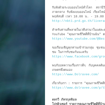
รับฟังด้วยระบบออนไลน์ทั่วโลก สถานีวิ
ภาคกลาง รับฟังแบบออนไลน์ เรียลไทม
พฤหัสบดี เวลา 18.00 น. - 19.00
http://nbt1.prd.go.th/livera
สำหรับท่านที่พลาดในเวทีเสวนาในแ
YouTube "คุณภาพชีวิตดีที่บ้านฉัน"
https://www.youtube.com/@Bes
ขอเรียนเชิญทุกท่านเข้าร่วมกลุ่ม ชุมชน
ชม ในการรับชมกันนะครับ
https://www.facebook.com/gro
พบกับบทความเรื่องราวดีๆ กับบุคคล
เกษตรพึ่งตนเอง
https://www.Dolravee.com/
เกี่ยวกับเรา : รายการ "คุณภาพชีวิตดี
https://www.dolravee.com/p/t
ดลรวี ภัทรกุลพิมล
โปรดิวเซอร์ รายการคุณภาพชีวิตดีที่บ้า