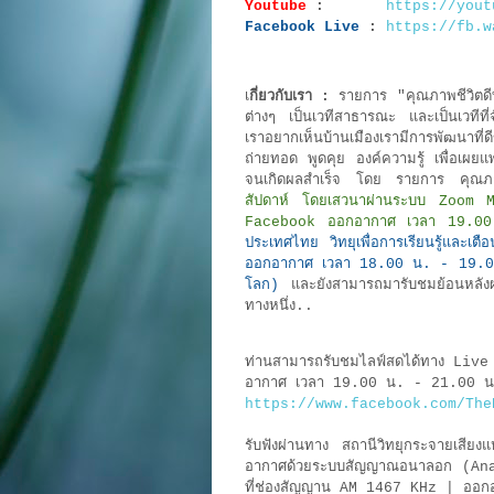
Youtube
:
https://yout
Facebook Live
:
https://fb.w
เ
กี่ยวกับเรา :
รายการ "คุณภาพชีวิตดีที
ต่างๆ เป็นเวทีสาธารณะ และเป็นเวทีที่จ
เราอยากเห็นบ้านเมืองเรามีการพัฒนาที
ถ่ายทอด พูดคุย องค์ความรู้ เพื่อเผยแพร่ใ
จนเกิดผลสำเร็จ โดย รายการ คุณภาพชี
สัปดาห์ โดยเสวนาผ่านระบบ Zoom
Facebook ออกอากาศ เวลา 19.0
ประเทศไทย วิทยุเพื่อการเรียนรู้แล
ออกอากาศ เวลา 18.00 น. - 19.00 น. 
โลก)
และยังสามารถมารับชมย้อนหลังผ่
ทางหนึ่ง..
ท่านสามารถรับชมไลฟ์สดได้ทาง Live
อากาศ เวลา 19.00 น. - 21.00 น
https://www.facebook.com/The
รับฟังผ่านทาง สถานีวิทยุกระจายเสียง
อากาศด้วยระบบสัญญาณอนาลอก (Analo
ที่ช่องสัญญาน AM 1467 KHz | ออก