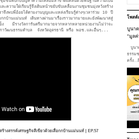
้ชิดชุมชนพบกับปัญหาความเหลื่อมล้ำขาดแคลนด้วยพื้นฐานความเป็น
ามใฝ่เรียนรู้จึงเดินหน้าขยับขับเคลื่อนงานชุมชนมุ่งหวังสร้าง
าจึงพบพี่อ้อยได้ตามงานบุญและแหล่งเรียนรู้ต่างๆเวลาร่วม 10 ปี
โพสต
่อกกบ้านแม่นนท์ เดินทางผ่านมาเรื่องราวมากมายและยังพัฒนาสสู่
้มแข็ง มีรางวัลการันตรีมากมายจากหลากหลายหน่วยงานไม่ว่าจะ
บูนาด
สภาวัฒนธรรมตำบล จังหวัดอุดรธานี หรือ พอช.และอื่นๆ...
"มูลค่
บูนาดา
ธรรมชา
ครั้ง...
สร้างสรรค์เศรษฐกิจสีเขียวด้วยเสื่อกกบ้านแม่นนท์ | EP.57