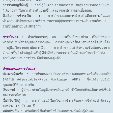
สำคัญหลังจากสำเร็จการศึกษา
การรวมบัญชีเงินกู้ :
กรณีกู้ยืมจากเอกชนการรวมเงินกู้หลายรายการเป็นเงิน
กู้เดียวจะทำให้การชำระคืนง่ายขึ้นและอาจลดอัตราดอกเบี้ยลดลง
ตัวเลือกการชำระคืน :
การสำรวจแผนการชำระคืนที่แตกต่างกันและ
ทำความเข้าใจอย่างถ่องแท้สามารถช่วยผู้กู้จัดการการชำระเงินรายเดือนและ
รายปีได้อย่างมีประสิทธิภาพ
การจำนอง :
สำหรับหลายๆ คน การเป็นเจ้าของบ้าน เป็นเป้าหมาย
ทางการเงินที่สำคัญของการจำนอง การจำนองทำให้คนสามารถซื้อบ้านโดย
การกู้ยืมเงินจากสถาบันการเงิน การทำความเข้าใจความซับซ้อนของการ
จำนองเป็นสิ่งสำคัญสำหรับผู้ที่กำลังพิจารณาการเป็นเจ้าของบ้านหรือกำลัง
ดำเนินกระบวนการชำระคืนจำนองอยู่แล้ว
ลักษณะของการจำนอง
ประเภทสินเชื่อ :
การจำนองอาจเป็นการจำนองแบบอัตราคงที่หรือแบบปรับ
อัตราได้ Adjustable-Rate Mortgage (ARM) ซึ่งแต่ละแบบจะมี
คุณสมบัติที่แตกต่างกัน
เงินดาวน์ :
ผู้จำนองส่วนใหญ่ต้องการเงินดาวน์ ซึ่งโดยปกติจะเป็นเปอร์เซ็นต์
ของราคาซื้อบ้าน
เงื่อนไขเงินกู้ :
การจำนองมีเงื่อนไขการชำระคืนเฉพาะซึ่งโดยปกติจะอยู่
ระหว่าง 15 ถึง 30 ปี
หลักประกัน :
ทรัพย์สินที่ซื้อทำหน้าที่เป็นหลักประกันเงินกู้จำนอง