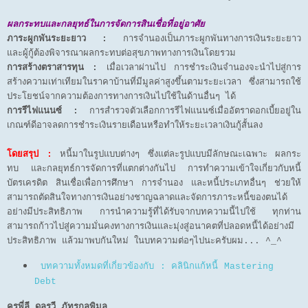
ผลกระทบและกลยุทธ์ในการจัดการสินเชื่อที่อยู่อาศัย
ภาระผูกพันระยะยาว :
การจำนองเป็นภาระผูกพันทางการเงินระยะยาว
และผู้กู้ต้องพิจารณาผลกระทบต่อสุขภาพทางการเงินโดยรวม
การสร้างตราสารทุน :
เมื่อเวลาผ่านไป การชำระเงินจำนองจะนำไปสู่การ
สร้างความเท่าเทียมในราคาบ้านที่มีมูลค่าสูงขึ้นตามระยะเวลา ซึ่งสามารถใช้
ประโยชน์จากความต้องการทางการเงินไปใช้ในด้านอื่นๆ ได้
การรีไฟแนนซ์ :
การสำรวจตัวเลือกการรีไฟแนนซ์เมื่ออัตราดอกเบี้ยอยู่ใน
เกณฑ์ดีอาจลดการชำระเงินรายเดือนหรือทำให้ระยะเวลาเงินกู้สั้นลง
โดยสรุป :
หนี้มาในรูปแบบต่างๆ ซึ่งแต่ละรูปแบบมีลักษณะเฉพาะ ผลกระ
ทบ และกลยุทธ์การจัดการที่แตกต่างกันไป การทำความเข้าใจเกี่ยวกับหนี้
บัตรเครดิต สินเชื่อเพื่อการศึกษา การจำนอง และหนี้ประเภทอื่นๆ ช่วยให้
สามารถตัดสินใจทางการเงินอย่างชาญฉลาดและจัดการภาระหนี้ของตนได้
อย่างมีประสิทธิภาพ การนำความรู้ที่ได้รับจากบทความนี้ไปใช้ ทุกท่าน
สามารถก้าวไปสู่ความมั่นคงทางการเงินและมุ่งสู่อนาคตที่ปลอดหนี้ได้อย่างมี
ประสิทธิภาพ แล้วมาพบกันใหม่ ในบทความต่อๆไปนะครับผม... ^_^
บทความทั้งหมดที่เกี่ยวข้องกับ : คลินิกแก้หนี้ Mastering
Debt
ครูพี่ลี ดลรวี ภัทรกุลพิมล