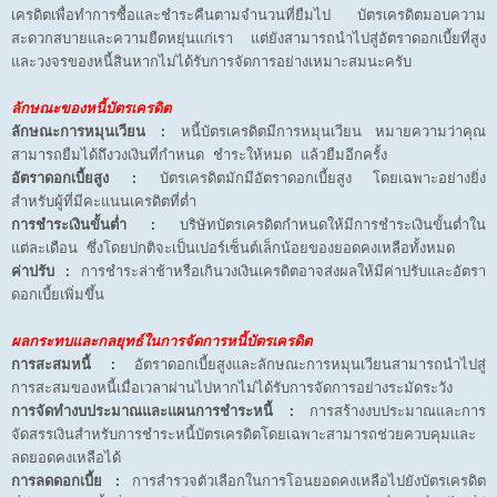
เครดิตเพื่อทำการซื้อและชำระคืนตามจำนวนที่ยืมไป บัตรเครดิตมอบความ
สะดวกสบายและความยืดหยุ่นแก่เรา แต่ยังสามารถนำไปสู่อัตราดอกเบี้ยที่สูง
และวงจรของหนี้สินหากไม่ได้รับการจัดการอย่างเหมาะสมนะครับ
ลักษณะของหนี้บัตรเครดิต
ลักษณะการหมุนเวียน :
หนี้บัตรเครดิตมีการหมุนเวียน หมายความว่าคุณ
สามารถยืมได้ถึงวงเงินที่กำหนด ชำระให้หมด แล้วยืมอีกครั้ง
อัตราดอกเบี้ยสูง :
บัตรเครดิตมักมีอัตราดอกเบี้ยสูง โดยเฉพาะอย่างยิ่ง
สำหรับผู้ที่มีคะแนนเครดิตที่ต่ำ
การชำระเงินขั้นต่ำ :
บริษัทบัตรเครดิตกำหนดให้มีการชำระเงินขั้นต่ำใน
แต่ละเดือน ซึ่งโดยปกติจะเป็นเปอร์เซ็นต์เล็กน้อยของยอดคงเหลือทั้งหมด
ค่าปรับ :
การชำระล่าช้าหรือเกินวงเงินเครดิตอาจส่งผลให้มีค่าปรับและอัตรา
ดอกเบี้ยเพิ่มขึ้น
ผลกระทบและกลยุทธ์ในการจัดการหนี้บัตรเครดิต
การสะสมหนี้ :
อัตราดอกเบี้ยสูงและลักษณะการหมุนเวียนสามารถนำไปสู่
การสะสมของหนี้เมื่อเวลาผ่านไปหากไม่ได้รับการจัดการอย่างระมัดระวัง
การจัดทำงบประมาณและแผนการชำระหนี้ :
การสร้างงบประมาณและการ
จัดสรรเงินสำหรับการชำระหนี้บัตรเครดิตโดยเฉพาะสามารถช่วยควบคุมและ
ลดยอดคงเหลือได้
การลดดอกเบี้ย :
การสำรวจตัวเลือกในการโอนยอดคงเหลือไปยังบัตรเครดิต