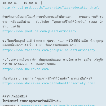
18.00 น. - 19.00 น. |
http://nbt1.prd.go.th/liveradio/live-education.html
สำหรับท่านที่พลาดในเวทีเสวนาในแต่ละครั้งที่ผ่านมา ท่านสามารถรับชม
รายการย้อนหลังผ่าน YouTube "คุณภาพชีวิตดีที่บ้านฉัน" ตลอด 24
ชม. นะครับ
https://www.youtube.com/@BestForSociety
ขอเรียนเชิญทุกท่านเข้าร่วมกลุ่ม ชุมชน คุณภาพชีวิตดีที่บ้านฉัน ร่วมพูดคุย
แลกเปลี่ยนความคิดเห็น ติ ชม ในการรับชมกันนะครับ
https://www.facebook.com/groups/TheBestForSociety
พบกับบทความเรื่องราวดีๆ กับบุคคลต้นแบบ แรงบันดาลใจ ธุรกิจ เศรฐกิจ
การเงิน การลงทุน และ เกษตรพึ่งตนเอง
https://www.Dolravee.com/
เกี่ยวกับเรา : รายการ "คุณภาพชีวิตดีที่บ้านฉัน" พวกเราคือใคร?
https://www.dolravee.com/p/thebestforsociety.html
ดลรวี ภัทรกุลพิมล
โปรดิวเซอร์ รายการคุณภาพชีวิตดีที่บ้านฉัน