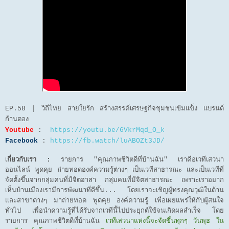
EP.58 | วิถีไทย สายใยรัก สร้างสรรค์เศรษฐกิจชุมชนเข้มแข็ง แบรนด์
ก้านตอง
Youtube
:
https://youtu.be/6VkrMqd_O_k
Facebook
:
https://fb.watch/luABOZt3JD/
เ
กี่ยวกับเรา :
รายการ "คุณภาพชีวิตดีที่บ้านฉัน" เราคือเวทีเสวนา
ออนไลน์ พูดคุย ถ่ายทอดองค์ความรู้ต่างๆ เป็นเวทีสาธารณะ และเป็นเวทีที่
จัดตั้งขึ้นจากกลุ่มคนที่มีจิตอาสา กลุ่มคนที่มีจิตสาธารณะ เพราะเราอยาก
เห็นบ้านเมืองเรามีการพัฒนาที่ดีขึ้น... โดยเราจะเชิญผู้ทรงคุณวุฒิในด้าน
และสาขาต่างๆ มาถ่ายทอด พูดคุย องค์ความรู้ เพื่อเผยแพร่ให้กับผู้สนใจ
ทั่วไป เพื่อนำความรู้ที่ได้รับจากเวทีนี้ไปประยุกต์ใช้จนเกิดผลสำเร็จ โดย
รายการ คุณภาพชีวิตดีที่บ้านฉัน
เวทีเสวนาแห่งนี้จะจัดขึ้นทุกๆ วันพุธ ใน