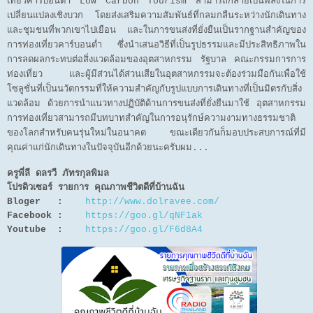
เที่ยวคาร์บอนต่ำ Low Carbon Tourism สามารถกลายเป็นพลังในการ
เปลี่ยนแปลงเชิงบวก โดยส่งเสริมความสัมพันธ์ที่กลมกลืนระหว่างนักเดินทาง
และชุมชนที่พวกเขาไปเยือน และในการขนส่งที่ยั่งยืนเป็นรากฐานสำคัญของ
การท่องเที่ยวคาร์บอนต่ำ ซึ่งนำเสนอวิธีที่เป็นรูปธรรมและมีประสิทธิภาพใน
การลดผลกระทบต่อสิ่งแวดล้อมของอุตสาหกรรม รัฐบาล คณะกรรมการการ
ท่องเที่ยว และผู้มีส่วนได้ส่วนเสียในอุตสาหกรรมจะต้องร่วมมือกันเพื่อใช้
โซลูชั่นที่เป็นนวัตกรรมที่ให้ความสำคัญกับรูปแบบการเดินทางที่เป็นมิตรกับสิ่ง
แวดล้อม ด้วยการนำแนวทางปฏิบัติด้านการขนส่งที่ยั่งยืนมาใช้ อุตสาหกรรม
การท่องเที่ยวสามารถมีบทบาทสำคัญในการอนุรักษ์ความงามทางธรรมชาติ
ของโลกสำหรับคนรุ่นใหม่ในอนาคต ขณะเดียวกันก็มอบประสบการณ์ที่มี
คุณค่าแก่นักเดินทางในปัจจุบันอีกด้วยนะครับผม...
ครูพี่ลี ดลรวี ภัทรกุลพิมล
โปรดิวเซอร์ รายการ คุณภาพชีวิตดีที่บ้านฉัน
Bloger :
http://www.dolravee.com/
Facebook :
https://goo.gl/qNF1ak
Youtube :
https://goo.gl/F6d8A4