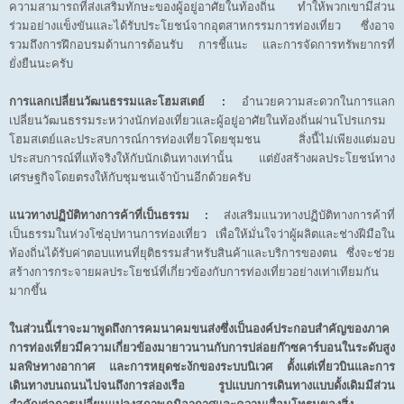
ความสามารถที่ส่งเสริมทักษะของผู้อยู่อาศัยในท้องถิ่น ทำให้พวกเขามีส่วน
ร่วมอย่างแข็งขันและได้รับประโยชน์จากอุตสาหกรรมการท่องเที่ยว ซึ่งอาจ
รวมถึงการฝึกอบรมด้านการต้อนรับ การชี้แนะ และการจัดการทรัพยากรที่
ยั่งยืนนะครับ
การแลกเปลี่ยนวัฒนธรรมและโฮมสเตย์ :
อำนวยความสะดวกในการแลก
เปลี่ยนวัฒนธรรมระหว่างนักท่องเที่ยวและผู้อยู่อาศัยในท้องถิ่นผ่านโปรแกรม
โฮมสเตย์และประสบการณ์การท่องเที่ยวโดยชุมชน สิ่งนี้ไม่เพียงแต่มอบ
ประสบการณ์ที่แท้จริงให้กับนักเดินทางเท่านั้น แต่ยังสร้างผลประโยชน์ทาง
เศรษฐกิจโดยตรงให้กับชุมชนเจ้าบ้านอีกด้วยครับ
แนวทางปฏิบัติทางการค้าที่เป็นธรรม :
ส่งเสริมแนวทางปฏิบัติทางการค้าที่
เป็นธรรมในห่วงโซ่อุปทานการท่องเที่ยว เพื่อให้มั่นใจว่าผู้ผลิตและช่างฝีมือใน
ท้องถิ่นได้รับค่าตอบแทนที่ยุติธรรมสำหรับสินค้าและบริการของตน ซึ่งจะช่วย
สร้างการกระจายผลประโยชน์ที่เกี่ยวข้องกับการท่องเที่ยวอย่างเท่าเทียมกัน
มากขึ้น
ในส่วนนี้เราจะมาพูดถึงการคมนาคมขนส่งซึ่งเป็นองค์ประกอบสำคัญของภาค
การท่องเที่ยวมีความเกี่ยวข้องมายาวนานกับการปล่อยก๊าซคาร์บอนในระดับสูง
มลพิษทางอากาศ และการหยุดชะงักของระบบนิเวศ ตั้งแต่เที่ยวบินและการ
เดินทางบนถนนไปจนถึงการล่องเรือ รูปแบบการเดินทางแบบดั้งเดิมมีส่วน