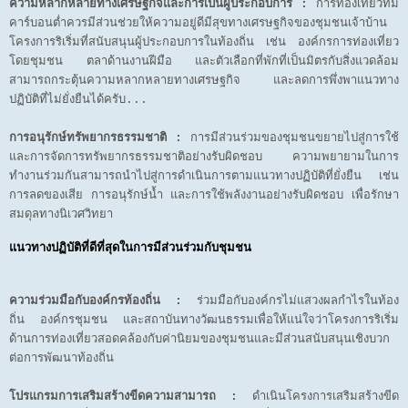
ความหลากหลายทางเศรษฐกิจและการเป็นผู้ประกอบการ :
การท่องเที่ยวที่มี
คาร์บอนต่ำควรมีส่วนช่วยให้ความอยู่ดีมีสุขทางเศรษฐกิจของชุมชนเจ้าบ้าน
โครงการริเริ่มที่สนับสนุนผู้ประกอบการในท้องถิ่น เช่น องค์กรการท่องเที่ยว
โดยชุมชน ตลาด้านงานฝีมือ และตัวเลือกที่พักที่เป็นมิตรกับสิ่งแวดล้อม
สามารถกระตุ้นความหลากหลายทางเศรษฐกิจ และลดการพึ่งพาแนวทาง
ปฏิบัติที่ไม่ยั่งยืนได้ครับ...
การอนุรักษ์ทรัพยากรธรรมชาติ :
การมีส่วนร่วมของชุมชนขยายไปสู่การใช้
และการจัดการทรัพยากรธรรมชาติอย่างรับผิดชอบ ความพยายามในการ
ทำงานร่วมกันสามารถนำไปสู่การดำเนินการตามแนวทางปฏิบัติที่ยั่งยืน เช่น
การลดของเสีย การอนุรักษ์น้ำ และการใช้พลังงานอย่างรับผิดชอบ เพื่อรักษา
สมดุลทางนิเวศวิทยา
แนวทางปฏิบัติที่ดีที่สุดในการมีส่วนร่วมกับชุมชน
ความร่วมมือกับองค์กรท้องถิ่น :
ร่วมมือกับองค์กรไม่แสวงผลกำไรในท้อง
ถิ่น องค์กรชุมชน และสถาบันทางวัฒนธรรมเพื่อให้แน่ใจว่าโครงการริเริ่ม
ด้านการท่องเที่ยวสอดคล้องกับค่านิยมของชุมชนและมีส่วนสนับสนุนเชิงบวก
ต่อการพัฒนาท้องถิ่น
โปรแกรมการเสริมสร้างขีดความสามารถ :
ดำเนินโครงการเสริมสร้างขีด