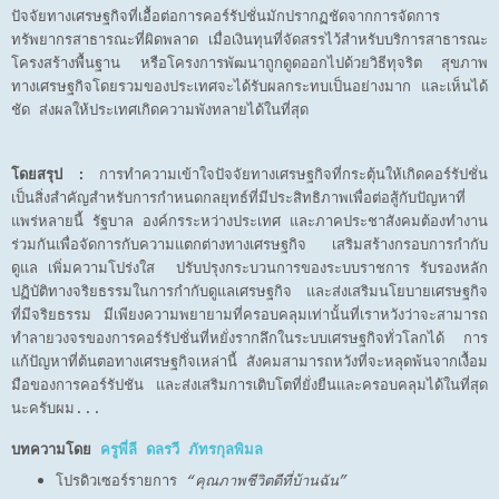
ปัจจัยทางเศรษฐกิจที่เอื้อต่อการคอร์รัปชั่นมักปรากฏชัดจากการจัดการ
ทรัพยากรสาธารณะที่ผิดพลาด เมื่อเงินทุนที่จัดสรรไว้สำหรับบริการสาธารณะ
โครงสร้างพื้นฐาน หรือโครงการพัฒนาถูกดูดออกไปด้วยวิธีทุจริต สุขภาพ
ทางเศรษฐกิจโดยรวมของประเทศจะได้รับผลกระทบเป็นอย่างมาก และเห็นได้
ชัด ส่งผลให้ประเทศเกิดความพังทลายได้ในที่สุด
โดยสรุป :
การทำความเข้าใจปัจจัยทางเศรษฐกิจที่กระตุ้นให้เกิดคอร์รัปชั่น
เป็นสิ่งสำคัญสำหรับการกำหนดกลยุทธ์ที่มีประสิทธิภาพเพื่อต่อสู้กับปัญหาที่
แพร่หลายนี้ รัฐบาล องค์กรระหว่างประเทศ และภาคประชาสังคมต้องทำงาน
ร่วมกันเพื่อจัดการกับความแตกต่างทางเศรษฐกิจ เสริมสร้างกรอบการกำกับ
ดูแล เพิ่มความโปร่งใส ปรับปรุงกระบวนการของระบบราชการ รับรองหลัก
ปฏิบัติทางจริยธรรมในการกำกับดูแลเศรษฐกิจ และส่งเสริมนโยบายเศรษฐกิจ
ที่มีจริยธรรม มีเพียงความพยายามที่ครอบคลุมเท่านั้นที่เราหวังว่าจะสามารถ
ทำลายวงจรของการคอร์รัปชั่นที่หยั่งรากลึกในระบบเศรษฐกิจทั่วโลกได้ การ
แก้ปัญหาที่ต้นตอทางเศรษฐกิจเหล่านี้ สังคมสามารถหวังที่จะหลุดพ้นจากเงื้อม
มือของการคอร์รัปชัน และส่งเสริมการเติบโตที่ยั่งยืนและครอบคลุมได้ในที่สุด
นะครับผม...
บทความโดย
ครูพี่ลี ดลรวี ภัทรกุลพิมล
โปรดิวเซอร์รายการ
“คุณภาพชีวิตดีที่บ้านฉัน”