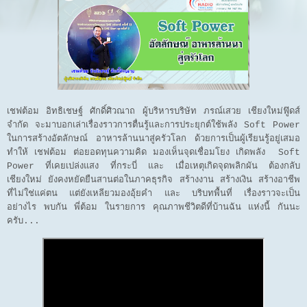
เชฟต้อม อิทธิเชษฐ์ ศักดิ์ศิวณาถ ผู้บริหารบริษัท ภรณ์เสวย เชียงใหม่ฟู๊ดส์
จำกัด จะมาบอกเล่าเรื่องราวการตื่นรู้และการประยุกต์ใช้พลัง Soft Power
ในการสร้างอัตลักษณ์ อาหารล้านนาสู่ครัวโลก ด้วยการเป็นผู้เรียนรู้อยู่เสมอ
ทำให้ เชฟต้อม ต่อยอดทุนความคิด มองเห็นจุดเชื่อมโยง เกิดพลัง Soft
Power ที่เคยเปล่งแสง ที่กระบี่ และ เมื่อเหตุเกิดจุดพลิกผัน ต้องกลับ
เชียงใหม่ ยังคงหยัดยืนสานต่อในภาคธุรกิจ สร้างงาน สร้างเงิน สร้างอาชีพ
ที่ไม่ใช่แค่ตน แต่ยังเหลียวมองอุ้ยคำ และ บริบทพื้นที่ เรื่องราวจะเป็น
อย่างไร พบกัน พี่ต้อม ในรายการ คุณภาพชีวิตดีที่บ้านฉัน แห่งนี้ กันนะ
ครับ...