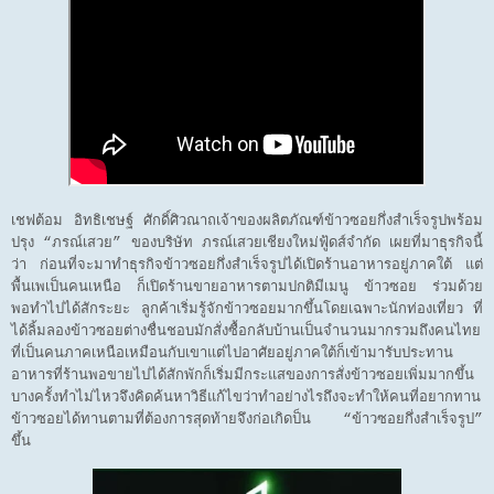
เชฟต้อม อิทธิเชษฐ์ ศักดิ์ศิวณาถเจ้าของผลิตภัณฑ์ข้าวซอยกึ่งสำเร็จรูปพร้อม
ปรุง “ภรณ์เสวย” ของบริษัท ภรณ์เสวยเชียงใหม่ฟู้ดส์จำกัด เผยที่มาธุรกิจนี้
ว่า ก่อนที่จะมาทำธุรกิจข้าวซอยกึ่งสำเร็จรูปได้เปิดร้านอาหารอยู่ภาคใต้ แต่
พื้นเพเป็นคนเหนือ ก็เปิดร้านขายอาหารตามปกติมีเมนู ข้าวซอย ร่วมด้วย
พอทำไปได้สักระยะ ลูกค้าเริ่มรู้จักข้าวซอยมากขึ้นโดยเฉพาะนักท่องเที่ยว ที่
ได้ลิ้มลองข้าวซอยต่างชื่นชอบมักสั่งซื้อกลับบ้านเป็นจำนวนมากรวมถึงคนไทย
ที่เป็นคนภาคเหนือเหมือนกับเขาแต่ไปอาศัยอยู่ภาคใต้ก็เข้ามารับประทาน
อาหารที่ร้านพอขายไปได้สักพักก็เริ่มมีกระแสของการสั่งข้าวซอยเพิ่มมากขึ้น
บางครั้งทำไม่ไหวจึงคิดค้นหาวิธีแก้ไขว่าทำอย่างไรถึงจะทำให้คนที่อยากทาน
ข้าวซอยได้ทานตามที่ต้องการสุดท้ายจึงก่อเกิดป็น “ข้าวซอยกึ่งสำเร็จรูป”
ขึ้น